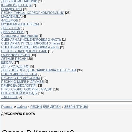
ДЕНЬ КОСМОНАВТИКИ
[11]
ЮБИЛЕЙ ДЕТ.САДА
[2]
РОЖДЕСТВО
[9]
ПЕСНИ-ТАНЦЫ-ХОРЕОГ.КОМПОЗИЦИИ
[23]
МАСЛЕНИЦА
[4]
ФЛЕШМОБ
[4]
МУЗЫКАЛЬНЫЕ ПЬЕСЫ
[1]
ДЕНЬ ОТЦА
[9]
ДЕНЬ МАТЕРИ
[7]
Сценарии,инсценировки
[1]
СЦЕНАРИИ,ИНСЦЕНИРОВКИ 2 ЧАСТЬ
[1]
СЦЕНАРИИ. ИНСЦЕНИРОВКИ 3 часть
[1]
СЦЕНАРИИ ИНСЦЕНИРОВКИ 4 часть
[2]
ПЕСНИ В НАРОДНОМ СТИЛЕ
[18]
ОСЕННИЕ ПЕСНИ
[15]
ЛЕТНИЕ ПЕСНИ
[20]
ШКОЛА
[27]
ДЕНЬ РОЖДЕНИЯ
[5]
ДЕНЬ ПОБЕДЫ. ДЕНЬ ЗАЩИТНИКА ОТЕЧЕСТВА
[36]
СПОРТИВНЫЕ ПЕСНИ
[8]
ПЕСНИ О ПРОФЕССИЯХ
[12]
ПЕСНИ О МИРЕ И ДРУЖБЕ
[9]
ПРИРОДА,ЭКОЛОГИЯ
[13]
ИГРЫ,СКОРОГОВОРКИ.ЗАГАДКИ
[16]
ВЫПУСКНОЙ В Д.САДУ
[16]
1 АПРЕЛЯ!
[4]
Главная
»
Файлы
»
ПЕСНИ ДЛЯ ДЕТЕЙ
»
ЗВЕРИ.ПТИЦЫ
ДРЕССИРУЮ Я КОТА