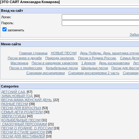
[
ЭТО САЙТ Александра Комарова
]
Вход на сайт
Логин:
Пароль:
запомнить
Забыл
Меню сайта
Главная страница
НОВЫЕ ПЕСНИ
День Победы. День защитника отече
Песни мире и дружбе
Природа,экология.
Песни о Родине.России.
Семья.Дети
Масленица
Песни в народном характере
1 Апреля
День космонавтики
Лет
Песни о профессиях
Колыбельные песни
Школьные песни
Песни для фести
Сценарии,инсценировки
Сценарии,инсценировки 2 часть
Сценарии,
Categories
ДЕТСКИЙ САД.
[57]
ЗИМА.НОВЫЙ ГОД.
[60]
ВЕСНА.МАМА.ЖЕНСКИЙ ДЕНЬ.
[22]
РАЗНЫЕ ПЕСНИ
[39]
ПЕСНИ ДЛЯ ВЗРОСРЫХ
[53]
СЕМЬЯ.ДЕТИ.РОДИТЕЛИ
[30]
ЗВЕРИ.ПТИЦЫ
[42]
КОЛЫБЕЛЬНЫЕ ПЕСНИ
[11]
.СКАЗОЧНЫЙ ПЕРСОНАЖИ
[21]
ПЕСНИ О РОДИНЕ, О РОССИИ
[19]
ПЕСНИ В СТИЛЕ ШАНСОН
[18]
ПЕСНИ ДЛЯ ФЕСТИВАЛЕЙ
[10]