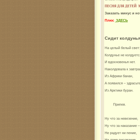
ПЕСНЯ ДЛЯ ДЕТЕЙ 
Комар
Заказать минус и н
Плюс
ЗДЕСЬ
Сидит колдунья
На целый белый свет:
Колдунье не колдуетс
И вдохновенья нет.
Наколдовала к завтра
Из Африки банан,
А появился – здрасьт
Из Арктики буран.
Припев.
Ну что за невезение,
Ну что за наказание –
Не радует ни пение,
Ни даже рисование.