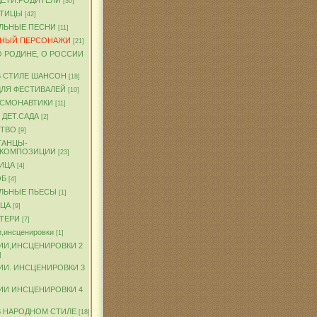
ДЕТИ.РОДИТЕЛИ
[30]
ПТИЦЫ
[42]
ЛЬНЫЕ ПЕСНИ
[11]
ЧНЫЙ ПЕРСОНАЖИ
[21]
О РОДИНЕ, О РОССИИ
В СТИЛЕ ШАНСОН
[18]
ДЛЯ ФЕСТИВАЛЕЙ
[10]
ОСМОНАВТИКИ
[11]
 ДЕТ.САДА
[2]
ТВО
[9]
ТАНЦЫ-
.КОМПОЗИЦИИ
[23]
ИЦА
[4]
ОБ
[4]
ЛЬНЫЕ ПЬЕСЫ
[1]
ТЦА
[9]
АТЕРИ
[7]
,инсценировки
[1]
ИИ,ИНСЦЕНИРОВКИ 2
]
ИИ. ИНСЦЕНИРОВКИ 3
ИИ ИНСЦЕНИРОВКИ 4
В НАРОДНОМ СТИЛЕ
[18]