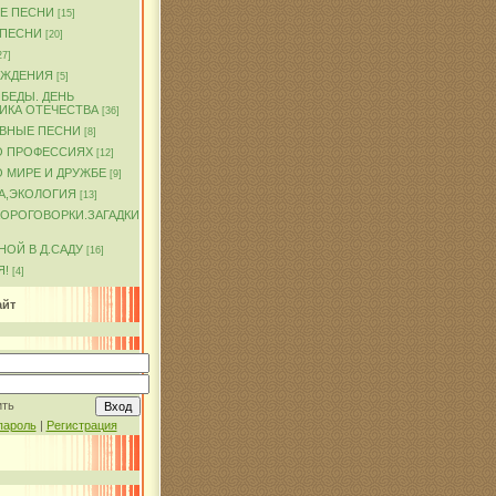
Е ПЕСНИ
[15]
 ПЕСНИ
[20]
27]
ОЖДЕНИЯ
[5]
БЕДЫ. ДЕНЬ
ИКА ОТЕЧЕСТВА
[36]
ВНЫЕ ПЕСНИ
[8]
О ПРОФЕССИЯХ
[12]
 МИРЕ И ДРУЖБЕ
[9]
А,ЭКОЛОГИЯ
[13]
КОРОГОВОРКИ.ЗАГАДКИ
ОЙ В Д.САДУ
[16]
Я!
[4]
айт
ить
пароль
|
Регистрация