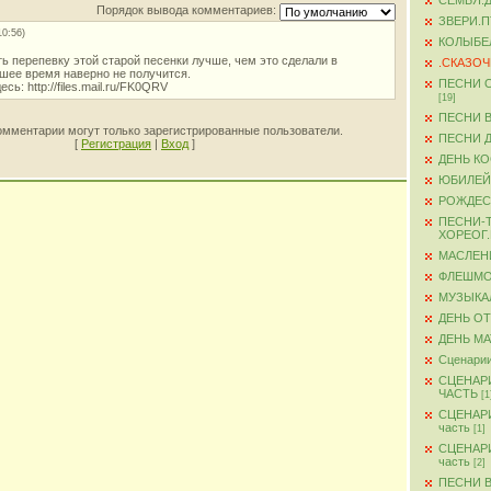
СЕМЬЯ.
Порядок вывода комментариев:
ЗВЕРИ.
10:56)
КОЛЫБЕ
ь перепевку этой старой песенки лучше, чем это сделали в
.СКАЗО
йшее время наверно не получится.
ПЕСНИ 
ь: http://files.mail.ru/FK0QRV
[19]
ПЕСНИ 
омментарии могут только зарегистрированные пользователи.
ПЕСНИ 
[
Регистрация
|
Вход
]
ДЕНЬ К
ЮБИЛЕЙ
РОЖДЕС
ПЕСНИ-
ХОРЕОГ
МАСЛЕН
ФЛЕШМ
МУЗЫКА
ДЕНЬ О
ДЕНЬ М
Сценарии
СЦЕНАР
ЧАСТЬ
[1
СЦЕНАР
часть
[1]
СЦЕНАР
часть
[2]
ПЕСНИ 