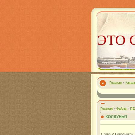
ЭТО 
Главная
»
Катал
Алекс
Главная
»
Файлы
»
ПЕ
КОЛДУНЬЯ
Слова М.Бороди