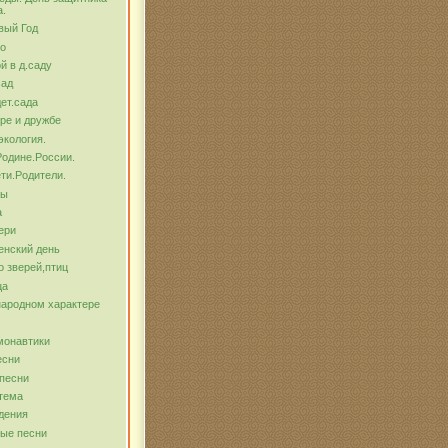
а.
вый Год
о
й в д.саду
сад
ет.сада
ре и дружбе
экология.
Родине.России.
ти.Родители.
бы
а
ери
енский день
о зверей,птиц
ца
народном характере
монавтики
есни
песни
тема
дения
ые песни