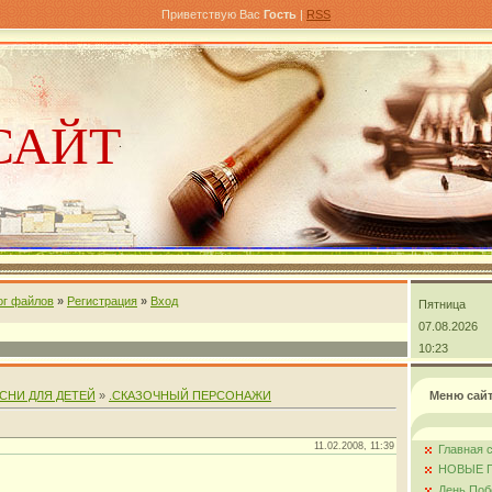
Приветствую Вас
Гость
|
RSS
САЙТ
ог файлов
»
Регистрация
»
Вход
Пятница
андра
07.08.2026
10:23
СНИ ДЛЯ ДЕТЕЙ
»
.СКАЗОЧНЫЙ ПЕРСОНАЖИ
Меню сай
11.02.2008, 11:39
Главная 
НОВЫЕ 
цкой
День Поб