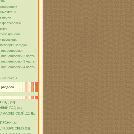
нцы.
профессиях
ные песни
е песни
я фестивалей
есни
стиле шансон
я взрослых
роговорки,загадки
,инсценировки
,инсценировки 2 часть
,инсценировки 3 часть
 инсценировки 4 часть
ьные пьесы
 раздела
 САД.
[57]
ОВЫЙ ГОД.
[60]
МАМА.ЖЕНСКИЙ ДЕНЬ.
 ПЕСНИ
[39]
ДЛЯ ВЗРОСРЫХ
[53]