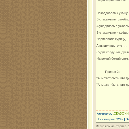
Наколдовала к ужину
В стаканчике пломбир
А убедилась с ужасом
В стаканчике – кефир
Нарисовала курицу,
А вышел пистолет…
Сидит колдунья, дует
На целый белый свет.
Припев 2р.
"А, может быть, кто ду
"А, может быть, кто ду
Категория
:
.СКАЗОЧ
Просмотров
:
2249
|
З
Всего комментариев
: