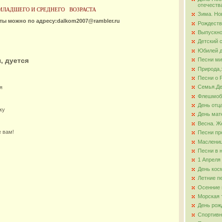
отечеств
МЛАДШЕГО И СРЕДНЕГО
ВОЗРАСТА
Зима. Но
ова
оты можно по адресу:dalkom2007@rambler.ru
Рождеств
Выпускно
Детский 
Юбилей д
, дуется
Песни ми
Природа,
Песни о 
Семья.Де
я
Флешмо
День отц
ку
День мат
Весна. Ж
е вам!
Песни пр
Маслени
Песни в 
1 Апреля
День кос
Летние п
Осенние 
Морская 
День рож
Спортивн