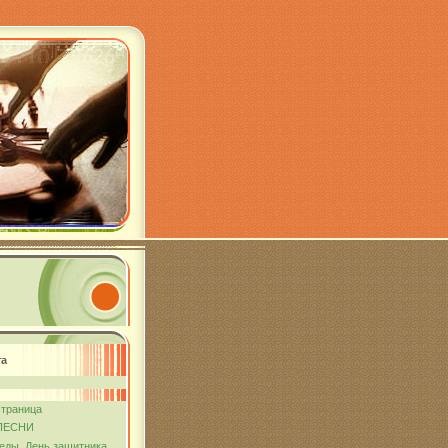
та
страница
ПЕСНИ
еды. День защитника