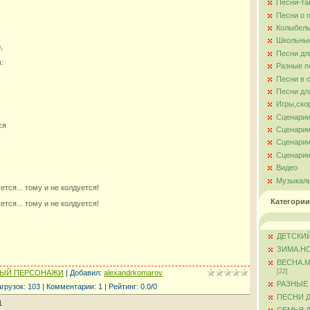
Песни-та
Песни о 
Колыбель
Школьны
,
Песни дл
:
Разные п
!
Песни в 
Песни дл
Игры,ско
Сценарии
ся
Сценарии
Сценарии
Сценарии
Видео
Музыкал
ется... тому и не колдуется!
Категории
ется... тому и не колдуется!
ДЕТСКИЙ
ЗИМА.Н
ВЕСНА.
[22]
НЫЙ ПЕРСОНАЖИ
|
Добавил
:
alexandrkomarov
РАЗНЫЕ
агрузок
:
103
|
Комментарии
:
1
|
Рейтинг
:
0.0
/
0
ПЕСНИ 
1