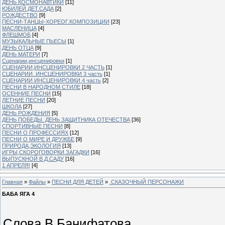
ДЕНЬ КОСМОНАВТИКИ
[11]
ЮБИЛЕЙ ДЕТ.САДА
[2]
РОЖДЕСТВО
[9]
ПЕСНИ-ТАНЦЫ-ХОРЕОГ.КОМПОЗИЦИИ
[23]
МАСЛЕНИЦА
[4]
ФЛЕШМОБ
[4]
МУЗЫКАЛЬНЫЕ ПЬЕСЫ
[1]
ДЕНЬ ОТЦА
[9]
ДЕНЬ МАТЕРИ
[7]
Сценарии,инсценировки
[1]
СЦЕНАРИИ,ИНСЦЕНИРОВКИ 2 ЧАСТЬ
[1]
СЦЕНАРИИ. ИНСЦЕНИРОВКИ 3 часть
[1]
СЦЕНАРИИ ИНСЦЕНИРОВКИ 4 часть
[2]
ПЕСНИ В НАРОДНОМ СТИЛЕ
[18]
ОСЕННИЕ ПЕСНИ
[15]
ЛЕТНИЕ ПЕСНИ
[20]
ШКОЛА
[27]
ДЕНЬ РОЖДЕНИЯ
[5]
ДЕНЬ ПОБЕДЫ. ДЕНЬ ЗАЩИТНИКА ОТЕЧЕСТВА
[36]
СПОРТИВНЫЕ ПЕСНИ
[8]
ПЕСНИ О ПРОФЕССИЯХ
[12]
ПЕСНИ О МИРЕ И ДРУЖБЕ
[9]
ПРИРОДА,ЭКОЛОГИЯ
[13]
ИГРЫ,СКОРОГОВОРКИ.ЗАГАДКИ
[16]
ВЫПУСКНОЙ В Д.САДУ
[16]
1 АПРЕЛЯ!
[4]
Главная
»
Файлы
»
ПЕСНИ ДЛЯ ДЕТЕЙ
»
.СКАЗОЧНЫЙ ПЕРСОНАЖИ
БАБА ЯГА 4
Слова В.Банифатова