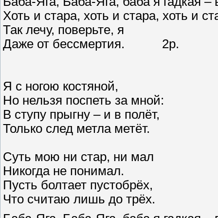
Баба-Яга, Баба-Яга, баба я гадкая – 
Хоть и стара, хоть и стара, хоть и 
Так лечу, поверьте, я
Даже от бессмертия. 2р.
Я с ногою костяной,
Но нельзя поспеть за мной:
В ступу прыгну – и в полёт,
Только след метла метёт.
Суть мою ни стар, ни мал
Никогда не понимал.
Пусть болтает пустобрёх,
Что считаю лишь до трёх.