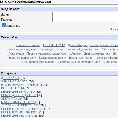
[
ЭТО САЙТ Александра Комарова
]
Вход на сайт
Логин:
Пароль:
запомнить
Забыл
Меню сайта
Главная страница
НОВЫЕ ПЕСНИ
День Победы. День защитника отече
Песни мире и дружбе
Природа,экология.
Песни о Родине.России.
Семья.Дети
Масленица
Песни в народном характере
1 Апреля
День космонавтики
Лет
Песни о профессиях
Колыбельные песни
Школьные песни
Песни для фести
Сценарии,инсценировки
Сценарии,инсценировки 2 часть
Сценарии,
Categories
ДЕТСКИЙ САД.
[57]
ЗИМА.НОВЫЙ ГОД.
[60]
ВЕСНА.МАМА.ЖЕНСКИЙ ДЕНЬ.
[22]
РАЗНЫЕ ПЕСНИ
[39]
ПЕСНИ ДЛЯ ВЗРОСРЫХ
[53]
СЕМЬЯ.ДЕТИ.РОДИТЕЛИ
[30]
ЗВЕРИ.ПТИЦЫ
[42]
КОЛЫБЕЛЬНЫЕ ПЕСНИ
[11]
.СКАЗОЧНЫЙ ПЕРСОНАЖИ
[21]
ПЕСНИ О РОДИНЕ, О РОССИИ
[19]
ПЕСНИ В СТИЛЕ ШАНСОН
[18]
ПЕСНИ ДЛЯ ФЕСТИВАЛЕЙ
[10]