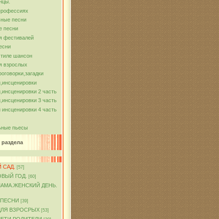
нцы.
профессиях
ные песни
е песни
я фестивалей
есни
стиле шансон
я взрослых
роговорки,загадки
,инсценировки
,инсценировки 2 часть
,инсценировки 3 часть
 инсценировки 4 часть
ьные пьесы
 раздела
 САД.
[57]
ОВЫЙ ГОД.
[60]
МАМА.ЖЕНСКИЙ ДЕНЬ.
 ПЕСНИ
[39]
ДЛЯ ВЗРОСРЫХ
[53]