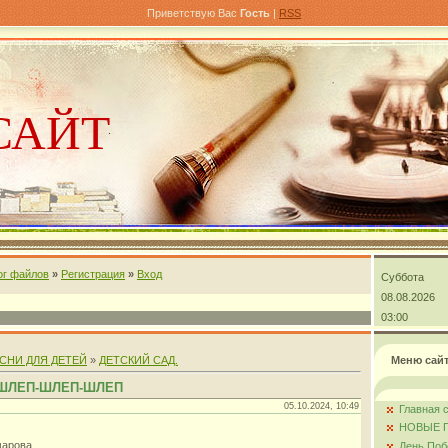
Приветствую Вас
Гость
|
RSS
САЙТ
ог файлов
»
Регистрация
»
Вход
Суббота
андра
08.08.2026
03:00
СНИ ДЛЯ ДЕТЕЙ
»
ДЕТСКИЙ САД.
Меню сай
,ШЛЕП-ШЛЕП-ШЛЕП
05.10.2024, 10:49
Главная 
НОВЫЕ 
марова
День Поб