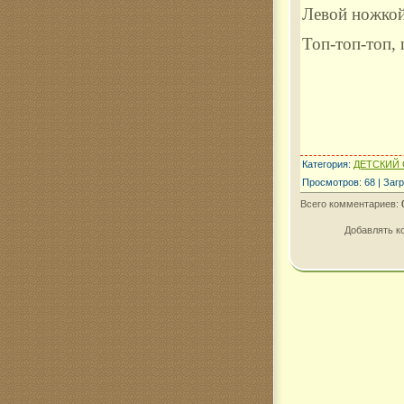
Левой ножкой
Топ-топ-топ,
Категория
:
ДЕТСКИЙ 
Просмотров
:
68
|
Загр
Всего комментариев
:
Добавлять к