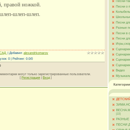
Песни-та
, правой ножкой.
Песни о 
Колыбель
 шлеп-шлеп-шлеп.
Школьны
Песни дл
Разные п
Песни в 
Песни дл
Игры,ско
Сценарии
САД.
|
Добавил
:
alexandrkomarov
Сценарии
узок
:
0
|
Рейтинг
:
0.0
/
0
Сценарии
Сценарии
0
Видео
омментарии могут только зарегистрированные пользователи.
Музыкал
[
Регистрация
|
Вход
]
Категории
ДЕТСКИЙ
ЗИМА.Н
ВЕСНА.
[22]
РАЗНЫЕ
ПЕСНИ 