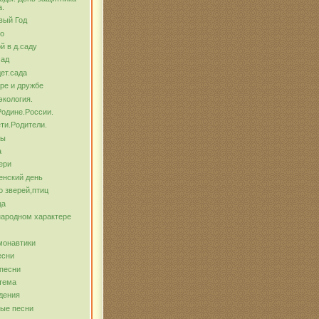
а.
вый Год
о
й в д.саду
сад
ет.сада
ре и дружбе
экология.
Родине.России.
ти.Родители.
бы
а
ери
енский день
о зверей,птиц
ца
народном характере
монавтики
есни
песни
тема
дения
ые песни