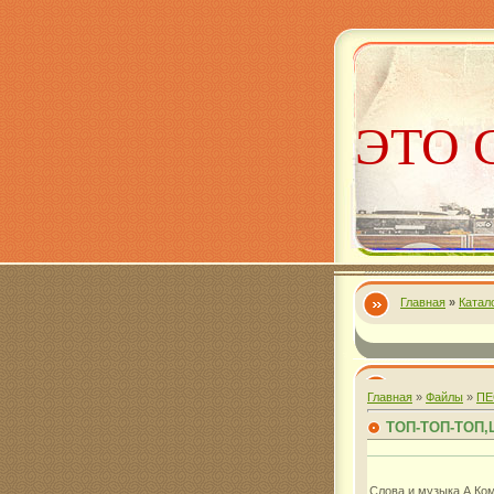
ЭТО 
Главная
»
Катал
Алекс
Главная
»
Файлы
»
ПЕ
ТОП-ТОП-ТОП
Слова и музыка А.Ко