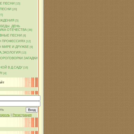
Е ПЕСНИ
[15]
 ПЕСНИ
[20]
27]
ОЖДЕНИЯ
[5]
БЕДЫ. ДЕНЬ
ИКА ОТЕЧЕСТВА
[36]
ВНЫЕ ПЕСНИ
[8]
О ПРОФЕССИЯХ
[12]
 МИРЕ И ДРУЖБЕ
[9]
А,ЭКОЛОГИЯ
[13]
КОРОГОВОРКИ.ЗАГАДКИ
ОЙ В Д.САДУ
[16]
Я!
[4]
айт
ить
пароль
|
Регистрация