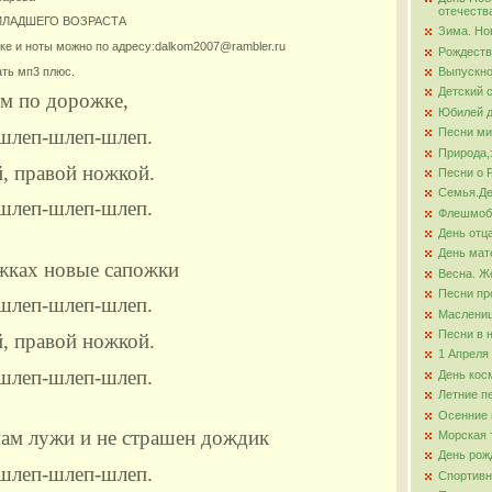
отечеств
МЛАДШЕГО ВОЗРАСТА
Зима. Но
ова
ке и ноты можно по адресу:dalkom2007@rambler.ru
Рождеств
ть мп3 плюс.
Выпускно
Детский 
ем по дорожке,
Юбилей д
 шлеп-шлеп-шлеп.
Песни ми
Природа,
, правой ножкой.
Песни о 
Семья.Де
 шлеп-шлеп-шлеп.
Флешмо
День отц
День мат
ожках новые сапожки
Весна. Ж
Песни пр
 шлеп-шлеп-шлеп.
Маслени
Песни в 
, правой ножкой.
1 Апреля
 шлеп-шлеп-шлеп.
День кос
Летние п
Осенние 
ам лужи и не страшен дождик
Морская 
День рож
 шлеп-шлеп-шлеп.
Спортивн