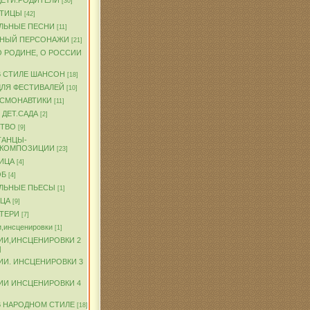
ДЕТИ.РОДИТЕЛИ
[30]
ПТИЦЫ
[42]
ЛЬНЫЕ ПЕСНИ
[11]
ЧНЫЙ ПЕРСОНАЖИ
[21]
О РОДИНЕ, О РОССИИ
В СТИЛЕ ШАНСОН
[18]
ДЛЯ ФЕСТИВАЛЕЙ
[10]
ОСМОНАВТИКИ
[11]
 ДЕТ.САДА
[2]
ТВО
[9]
ТАНЦЫ-
.КОМПОЗИЦИИ
[23]
ИЦА
[4]
ОБ
[4]
ЛЬНЫЕ ПЬЕСЫ
[1]
ТЦА
[9]
АТЕРИ
[7]
,инсценировки
[1]
ИИ,ИНСЦЕНИРОВКИ 2
]
ИИ. ИНСЦЕНИРОВКИ 3
ИИ ИНСЦЕНИРОВКИ 4
В НАРОДНОМ СТИЛЕ
[18]