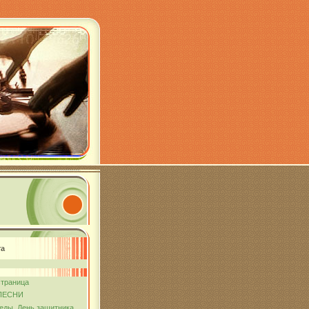
та
страница
ПЕСНИ
еды. День защитника