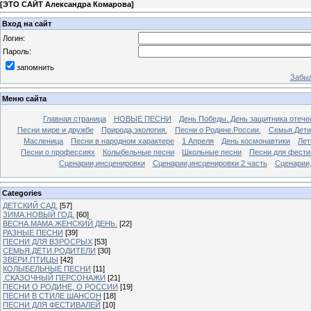
[
ЭТО САЙТ Александра Комарова
]
Вход на сайт
Логин:
Пароль:
запомнить
Забыл
Меню сайта
Главная страница
НОВЫЕ ПЕСНИ
День Победы. День защитника отече
Песни мире и дружбе
Природа,экология.
Песни о Родине.России.
Семья.Дети
Масленица
Песни в народном характере
1 Апреля
День космонавтики
Лет
Песни о профессиях
Колыбельные песни
Школьные песни
Песни для фести
Сценарии,инсценировки
Сценарии,инсценировки 2 часть
Сценарии,
Categories
ДЕТСКИЙ САД.
[57]
ЗИМА.НОВЫЙ ГОД.
[60]
ВЕСНА.МАМА.ЖЕНСКИЙ ДЕНЬ.
[22]
РАЗНЫЕ ПЕСНИ
[39]
ПЕСНИ ДЛЯ ВЗРОСРЫХ
[53]
СЕМЬЯ.ДЕТИ.РОДИТЕЛИ
[30]
ЗВЕРИ.ПТИЦЫ
[42]
КОЛЫБЕЛЬНЫЕ ПЕСНИ
[11]
.СКАЗОЧНЫЙ ПЕРСОНАЖИ
[21]
ПЕСНИ О РОДИНЕ, О РОССИИ
[19]
ПЕСНИ В СТИЛЕ ШАНСОН
[18]
ПЕСНИ ДЛЯ ФЕСТИВАЛЕЙ
[10]