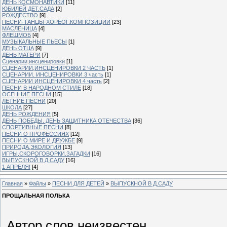
ДЕНЬ КОСМОНАВТИКИ
[11]
ЮБИЛЕЙ ДЕТ.САДА
[2]
РОЖДЕСТВО
[9]
ПЕСНИ-ТАНЦЫ-ХОРЕОГ.КОМПОЗИЦИИ
[23]
МАСЛЕНИЦА
[4]
ФЛЕШМОБ
[4]
МУЗЫКАЛЬНЫЕ ПЬЕСЫ
[1]
ДЕНЬ ОТЦА
[9]
ДЕНЬ МАТЕРИ
[7]
Сценарии,инсценировки
[1]
СЦЕНАРИИ,ИНСЦЕНИРОВКИ 2 ЧАСТЬ
[1]
СЦЕНАРИИ. ИНСЦЕНИРОВКИ 3 часть
[1]
СЦЕНАРИИ ИНСЦЕНИРОВКИ 4 часть
[2]
ПЕСНИ В НАРОДНОМ СТИЛЕ
[18]
ОСЕННИЕ ПЕСНИ
[15]
ЛЕТНИЕ ПЕСНИ
[20]
ШКОЛА
[27]
ДЕНЬ РОЖДЕНИЯ
[5]
ДЕНЬ ПОБЕДЫ. ДЕНЬ ЗАЩИТНИКА ОТЕЧЕСТВА
[36]
СПОРТИВНЫЕ ПЕСНИ
[8]
ПЕСНИ О ПРОФЕССИЯХ
[12]
ПЕСНИ О МИРЕ И ДРУЖБЕ
[9]
ПРИРОДА,ЭКОЛОГИЯ
[13]
ИГРЫ,СКОРОГОВОРКИ.ЗАГАДКИ
[16]
ВЫПУСКНОЙ В Д.САДУ
[16]
1 АПРЕЛЯ!
[4]
Главная
»
Файлы
»
ПЕСНИ ДЛЯ ДЕТЕЙ
»
ВЫПУСКНОЙ В Д.САДУ
ПРОЩАЛЬНАЯ ПОЛЬКА
Автор слов неизвестен.