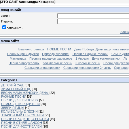
[
ЭТО САЙТ Александра Комарова
]
Вход на сайт
Логин:
Пароль:
запомнить
Забыл
Меню сайта
Главная страница
НОВЫЕ ПЕСНИ
День Победы. День защитника отече
Песни мире и дружбе
Природа,экология.
Песни о Родине.России.
Семья.Дети
Масленица
Песни в народном характере
1 Апреля
День космонавтики
Лет
Песни о профессиях
Колыбельные песни
Школьные песни
Песни для фести
Сценарии,инсценировки
Сценарии,инсценировки 2 часть
Сценарии,
Categories
ДЕТСКИЙ САД.
[57]
ЗИМА.НОВЫЙ ГОД.
[60]
ВЕСНА.МАМА.ЖЕНСКИЙ ДЕНЬ.
[22]
РАЗНЫЕ ПЕСНИ
[39]
ПЕСНИ ДЛЯ ВЗРОСРЫХ
[53]
СЕМЬЯ.ДЕТИ.РОДИТЕЛИ
[30]
ЗВЕРИ.ПТИЦЫ
[42]
КОЛЫБЕЛЬНЫЕ ПЕСНИ
[11]
.СКАЗОЧНЫЙ ПЕРСОНАЖИ
[21]
ПЕСНИ О РОДИНЕ, О РОССИИ
[19]
ПЕСНИ В СТИЛЕ ШАНСОН
[18]
ПЕСНИ ДЛЯ ФЕСТИВАЛЕЙ
[10]