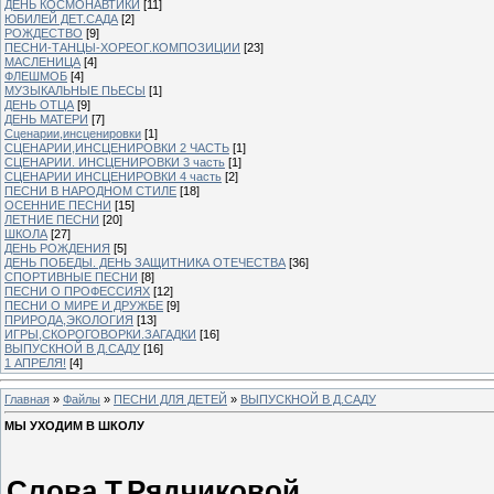
ДЕНЬ КОСМОНАВТИКИ
[11]
ЮБИЛЕЙ ДЕТ.САДА
[2]
РОЖДЕСТВО
[9]
ПЕСНИ-ТАНЦЫ-ХОРЕОГ.КОМПОЗИЦИИ
[23]
МАСЛЕНИЦА
[4]
ФЛЕШМОБ
[4]
МУЗЫКАЛЬНЫЕ ПЬЕСЫ
[1]
ДЕНЬ ОТЦА
[9]
ДЕНЬ МАТЕРИ
[7]
Сценарии,инсценировки
[1]
СЦЕНАРИИ,ИНСЦЕНИРОВКИ 2 ЧАСТЬ
[1]
СЦЕНАРИИ. ИНСЦЕНИРОВКИ 3 часть
[1]
СЦЕНАРИИ ИНСЦЕНИРОВКИ 4 часть
[2]
ПЕСНИ В НАРОДНОМ СТИЛЕ
[18]
ОСЕННИЕ ПЕСНИ
[15]
ЛЕТНИЕ ПЕСНИ
[20]
ШКОЛА
[27]
ДЕНЬ РОЖДЕНИЯ
[5]
ДЕНЬ ПОБЕДЫ. ДЕНЬ ЗАЩИТНИКА ОТЕЧЕСТВА
[36]
СПОРТИВНЫЕ ПЕСНИ
[8]
ПЕСНИ О ПРОФЕССИЯХ
[12]
ПЕСНИ О МИРЕ И ДРУЖБЕ
[9]
ПРИРОДА,ЭКОЛОГИЯ
[13]
ИГРЫ,СКОРОГОВОРКИ.ЗАГАДКИ
[16]
ВЫПУСКНОЙ В Д.САДУ
[16]
1 АПРЕЛЯ!
[4]
Главная
»
Файлы
»
ПЕСНИ ДЛЯ ДЕТЕЙ
»
ВЫПУСКНОЙ В Д.САДУ
МЫ УХОДИМ В ШКОЛУ
Слова Т.Рядчиковой