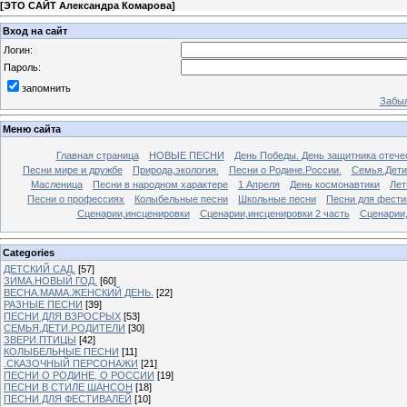
[
ЭТО САЙТ Александра Комарова
]
Вход на сайт
Логин:
Пароль:
запомнить
Забыл
Меню сайта
Главная страница
НОВЫЕ ПЕСНИ
День Победы. День защитника отече
Песни мире и дружбе
Природа,экология.
Песни о Родине.России.
Семья.Дети
Масленица
Песни в народном характере
1 Апреля
День космонавтики
Лет
Песни о профессиях
Колыбельные песни
Школьные песни
Песни для фести
Сценарии,инсценировки
Сценарии,инсценировки 2 часть
Сценарии,
Categories
ДЕТСКИЙ САД.
[57]
ЗИМА.НОВЫЙ ГОД.
[60]
ВЕСНА.МАМА.ЖЕНСКИЙ ДЕНЬ.
[22]
РАЗНЫЕ ПЕСНИ
[39]
ПЕСНИ ДЛЯ ВЗРОСРЫХ
[53]
СЕМЬЯ.ДЕТИ.РОДИТЕЛИ
[30]
ЗВЕРИ.ПТИЦЫ
[42]
КОЛЫБЕЛЬНЫЕ ПЕСНИ
[11]
.СКАЗОЧНЫЙ ПЕРСОНАЖИ
[21]
ПЕСНИ О РОДИНЕ, О РОССИИ
[19]
ПЕСНИ В СТИЛЕ ШАНСОН
[18]
ПЕСНИ ДЛЯ ФЕСТИВАЛЕЙ
[10]