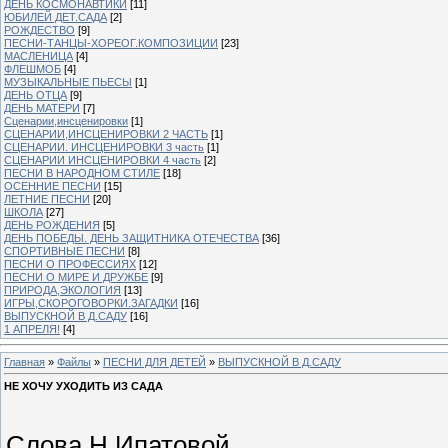
ДЕНЬ КОСМОНАВТИКИ
[11]
ЮБИЛЕЙ ДЕТ.САДА
[2]
РОЖДЕСТВО
[9]
ПЕСНИ-ТАНЦЫ-ХОРЕОГ.КОМПОЗИЦИИ
[23]
МАСЛЕНИЦА
[4]
ФЛЕШМОБ
[4]
МУЗЫКАЛЬНЫЕ ПЬЕСЫ
[1]
ДЕНЬ ОТЦА
[9]
ДЕНЬ МАТЕРИ
[7]
Сценарии,инсценировки
[1]
СЦЕНАРИИ,ИНСЦЕНИРОВКИ 2 ЧАСТЬ
[1]
СЦЕНАРИИ. ИНСЦЕНИРОВКИ 3 часть
[1]
СЦЕНАРИИ ИНСЦЕНИРОВКИ 4 часть
[2]
ПЕСНИ В НАРОДНОМ СТИЛЕ
[18]
ОСЕННИЕ ПЕСНИ
[15]
ЛЕТНИЕ ПЕСНИ
[20]
ШКОЛА
[27]
ДЕНЬ РОЖДЕНИЯ
[5]
ДЕНЬ ПОБЕДЫ. ДЕНЬ ЗАЩИТНИКА ОТЕЧЕСТВА
[36]
СПОРТИВНЫЕ ПЕСНИ
[8]
ПЕСНИ О ПРОФЕССИЯХ
[12]
ПЕСНИ О МИРЕ И ДРУЖБЕ
[9]
ПРИРОДА,ЭКОЛОГИЯ
[13]
ИГРЫ,СКОРОГОВОРКИ.ЗАГАДКИ
[16]
ВЫПУСКНОЙ В Д.САДУ
[16]
1 АПРЕЛЯ!
[4]
Главная
»
Файлы
»
ПЕСНИ ДЛЯ ДЕТЕЙ
»
ВЫПУСКНОЙ В Д.САДУ
НЕ ХОЧУ УХОДИТЬ ИЗ САДА
Слова Н.Ипатовой