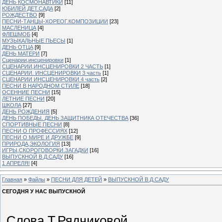
ДЕНЬ КОСМОНАВТИКИ
[11]
ЮБИЛЕЙ ДЕТ.САДА
[2]
РОЖДЕСТВО
[9]
ПЕСНИ-ТАНЦЫ-ХОРЕОГ.КОМПОЗИЦИИ
[23]
МАСЛЕНИЦА
[4]
ФЛЕШМОБ
[4]
МУЗЫКАЛЬНЫЕ ПЬЕСЫ
[1]
ДЕНЬ ОТЦА
[9]
ДЕНЬ МАТЕРИ
[7]
Сценарии,инсценировки
[1]
СЦЕНАРИИ,ИНСЦЕНИРОВКИ 2 ЧАСТЬ
[1]
СЦЕНАРИИ. ИНСЦЕНИРОВКИ 3 часть
[1]
СЦЕНАРИИ ИНСЦЕНИРОВКИ 4 часть
[2]
ПЕСНИ В НАРОДНОМ СТИЛЕ
[18]
ОСЕННИЕ ПЕСНИ
[15]
ЛЕТНИЕ ПЕСНИ
[20]
ШКОЛА
[27]
ДЕНЬ РОЖДЕНИЯ
[5]
ДЕНЬ ПОБЕДЫ. ДЕНЬ ЗАЩИТНИКА ОТЕЧЕСТВА
[36]
СПОРТИВНЫЕ ПЕСНИ
[8]
ПЕСНИ О ПРОФЕССИЯХ
[12]
ПЕСНИ О МИРЕ И ДРУЖБЕ
[9]
ПРИРОДА,ЭКОЛОГИЯ
[13]
ИГРЫ,СКОРОГОВОРКИ.ЗАГАДКИ
[16]
ВЫПУСКНОЙ В Д.САДУ
[16]
1 АПРЕЛЯ!
[4]
Главная
»
Файлы
»
ПЕСНИ ДЛЯ ДЕТЕЙ
»
ВЫПУСКНОЙ В Д.САДУ
СЕГОДНЯ У НАС ВЫПУСКНОЙ
Слова Т.Рядчиковой