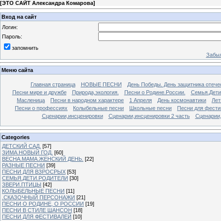
[
ЭТО САЙТ Александра Комарова
]
Вход на сайт
Логин:
Пароль:
запомнить
Забыл
Меню сайта
Главная страница
НОВЫЕ ПЕСНИ
День Победы. День защитника отече
Песни мире и дружбе
Природа,экология.
Песни о Родине.России.
Семья.Дети
Масленица
Песни в народном характере
1 Апреля
День космонавтики
Лет
Песни о профессиях
Колыбельные песни
Школьные песни
Песни для фести
Сценарии,инсценировки
Сценарии,инсценировки 2 часть
Сценарии,
Categories
ДЕТСКИЙ САД.
[57]
ЗИМА.НОВЫЙ ГОД.
[60]
ВЕСНА.МАМА.ЖЕНСКИЙ ДЕНЬ.
[22]
РАЗНЫЕ ПЕСНИ
[39]
ПЕСНИ ДЛЯ ВЗРОСРЫХ
[53]
СЕМЬЯ.ДЕТИ.РОДИТЕЛИ
[30]
ЗВЕРИ.ПТИЦЫ
[42]
КОЛЫБЕЛЬНЫЕ ПЕСНИ
[11]
.СКАЗОЧНЫЙ ПЕРСОНАЖИ
[21]
ПЕСНИ О РОДИНЕ, О РОССИИ
[19]
ПЕСНИ В СТИЛЕ ШАНСОН
[18]
ПЕСНИ ДЛЯ ФЕСТИВАЛЕЙ
[10]