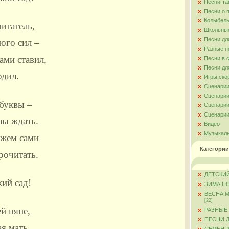
Песни-та
Песни о 
Колыбель
итатель,
Школьны
Песни дл
ого сил –
Разные п
ами ставил,
Песни в 
Песни дл
одил.
Игры,ско
Сценарии
Сценарии
буквы –
Сценарии
Сценарии
лы ждать.
Видео
Музыкал
ожем сами
Категории
рочитать.
ДЕТСКИЙ
кий сад!
ЗИМА.Н
ВЕСНА.
[22]
й няне,
РАЗНЫЕ
ПЕСНИ 
ая мать,