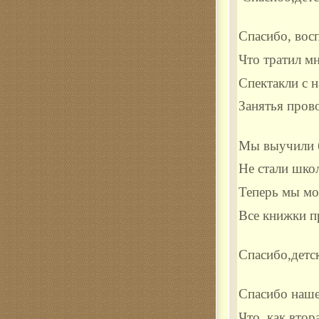
Спасибо, восп
Что тратил мн
Спектакли с н
Занятья пров
Мы выучили 
Не стали шко
Теперь мы м
Все книжки п
Спасибо,детс
Спасибо наше
Что, как втор