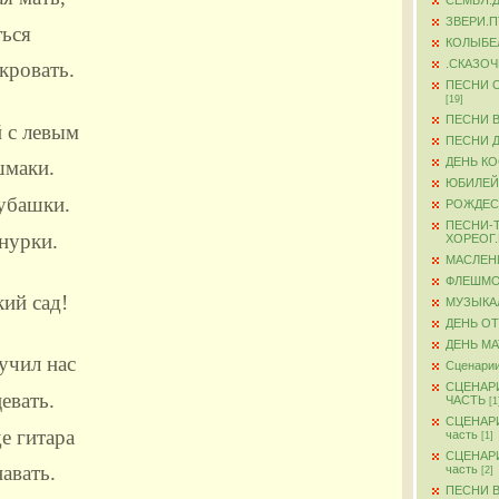
СЕМЬЯ.
ЗВЕРИ.
ься
КОЛЫБЕ
.СКАЗО
кровать.
ПЕСНИ 
[19]
ПЕСНИ 
 с левым
ПЕСНИ 
ДЕНЬ К
шмаки.
ЮБИЛЕЙ
рубашки.
РОЖДЕС
ПЕСНИ-
нурки.
ХОРЕОГ
МАСЛЕН
ФЛЕШМ
кий сад!
МУЗЫКА
ДЕНЬ О
ДЕНЬ М
учил нас
Сценарии
СЦЕНАР
цевать.
ЧАСТЬ
[1
СЦЕНАР
де гитара
часть
[1]
СЦЕНАР
авать.
часть
[2]
ПЕСНИ 