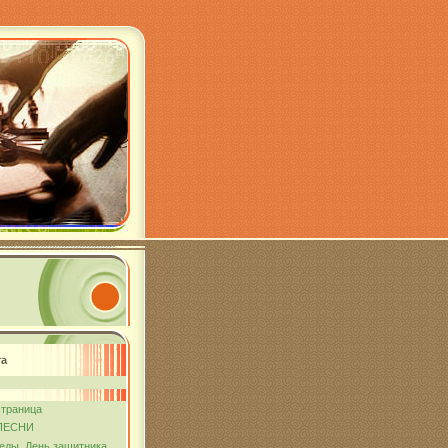
та
страница
ПЕСНИ
еды. День защитника