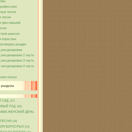
нцы.
профессиях
ные песни
е песни
я фестивалей
есни
стиле шансон
я взрослых
роговорки,загадки
,инсценировки
,инсценировки 2 часть
,инсценировки 3 часть
 инсценировки 4 часть
ьные пьесы
 раздела
 САД.
[57]
ОВЫЙ ГОД.
[60]
МАМА.ЖЕНСКИЙ ДЕНЬ.
 ПЕСНИ
[39]
ДЛЯ ВЗРОСРЫХ
[53]