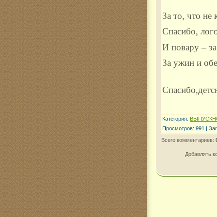
За то, что не
Спасибо, лог
И повару – за
За ужин и обе
Спасибо,детск
Категория
:
ВЫПУСКНО
Просмотров
:
991
|
Заг
Всего комментариев
:
Добавлять к