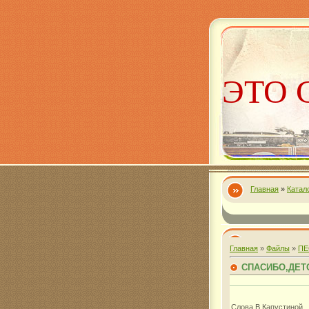
ЭТО 
Главная
»
Катал
Алекс
Главная
»
Файлы
»
ПЕ
СПАСИБО,ДЕТ
Слова В.Капустиной