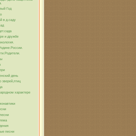
а.
вый Год
о
й в д.саду
сад
ет.сада
ре и дружбе
экология.
Родине.России.
ти.Родители.
бы
а
ери
енский день
о зверей,птиц
ца
народном характере
монавтики
есни
песни
тема
дения
ые песни