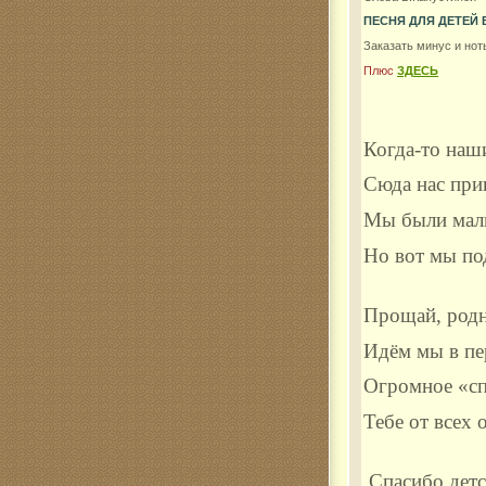
ПЕСНЯ ДЛЯ ДЕТЕЙ
Комар
Заказать минус и нот
Плюс
ЗДЕСЬ
Когда-то наш
Сюда нас при
Мы были ма
Но вот мы по
Прощай, родн
Идём мы в пе
Огромное «с
Тебе от всех о
Спасибо,детс