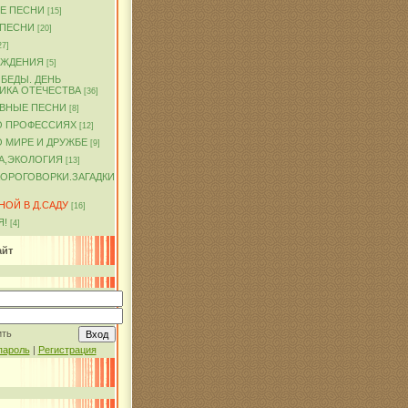
Е ПЕСНИ
[15]
 ПЕСНИ
[20]
27]
ОЖДЕНИЯ
[5]
БЕДЫ. ДЕНЬ
ИКА ОТЕЧЕСТВА
[36]
ВНЫЕ ПЕСНИ
[8]
О ПРОФЕССИЯХ
[12]
 МИРЕ И ДРУЖБЕ
[9]
А,ЭКОЛОГИЯ
[13]
КОРОГОВОРКИ.ЗАГАДКИ
ОЙ В Д.САДУ
[16]
Я!
[4]
айт
ить
пароль
|
Регистрация