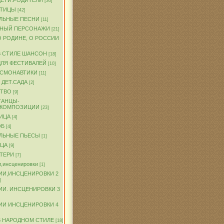
ДЕТИ.РОДИТЕЛИ
[30]
ПТИЦЫ
[42]
ЛЬНЫЕ ПЕСНИ
[11]
ЧНЫЙ ПЕРСОНАЖИ
[21]
О РОДИНЕ, О РОССИИ
В СТИЛЕ ШАНСОН
[18]
ДЛЯ ФЕСТИВАЛЕЙ
[10]
ОСМОНАВТИКИ
[11]
 ДЕТ.САДА
[2]
ТВО
[9]
ТАНЦЫ-
.КОМПОЗИЦИИ
[23]
ИЦА
[4]
ОБ
[4]
ЛЬНЫЕ ПЬЕСЫ
[1]
ТЦА
[9]
АТЕРИ
[7]
,инсценировки
[1]
ИИ,ИНСЦЕНИРОВКИ 2
]
ИИ. ИНСЦЕНИРОВКИ 3
ИИ ИНСЦЕНИРОВКИ 4
В НАРОДНОМ СТИЛЕ
[18]