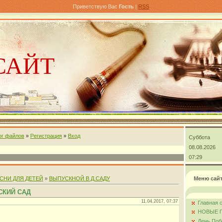
Приветствую Вас
Гость
|
RSS
САЙТ
ог файлов
»
Регистрация
»
Вход
Суббота
андра
08.08.2026
07:29
СНИ ДЛЯ ДЕТЕЙ
»
ВЫПУСКНОЙ В Д.САДУ
Меню сай
СКИЙ САД
11.04.2017, 07:37
Главная 
НОВЫЕ 
День Поб