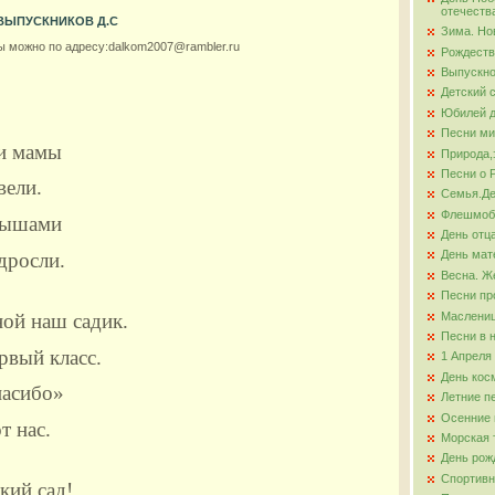
отечеств
 ВЫПУСКНИКОВ Д.С
Зима. Но
ова
ы можно по адресу:dalkom2007@rambler.ru
Рождеств
Выпускно
Детский 
Юбилей д
Песни ми
и мамы
Природа,
Песни о 
вели.
Семья.Де
Флешмо
лышами
День отц
День мат
дросли.
Весна. Ж
Песни пр
Маслени
ой наш садик.
Песни в 
рвый класс.
1 Апреля
День кос
пасибо»
Летние п
Осенние 
т нас.
Морская 
День рож
Спортивн
кий сад!