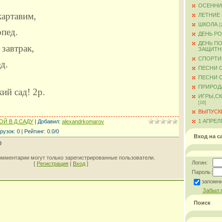
ОСЕННИ
 картавим,
ЛЕТНИЕ
ШКОЛА
[
опед.
ДЕНЬ Р
ДЕНЬ ПО
 завтрак,
ЗАЩИТН
СПОРТИ
д.
ПЕСНИ 
ПЕСНИ О
ПРИРОД
ий сад! 2р.
ИГРЫ,С
[16]
ВЫПУСКН
1 АПРЕЛ
Й В Д.САДУ
|
Добавил
:
alexandrkomarov
рузок
:
0
|
Рейтинг
:
0.0
/
0
Вход на с
0
омментарии могут только зарегистрированные пользователи.
Логин:
[
Регистрация
|
Вход
]
Пароль:
запомн
Забыл 
Поиск