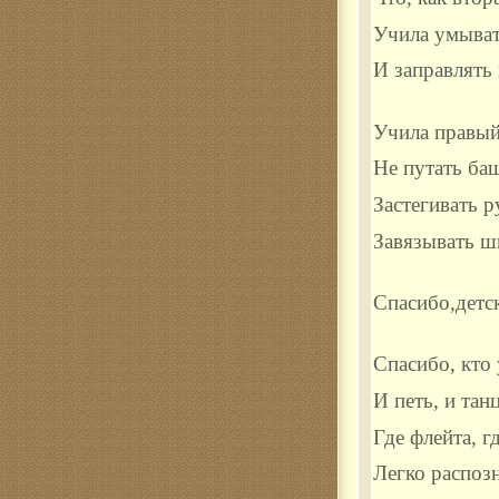
Учила умыват
И заправлять 
Учила правый
Не путать ба
Застегивать 
Завязывать ш
Спасибо,детс
Спасибо, кто 
И петь, и тан
Где флейта, г
Легко распозн