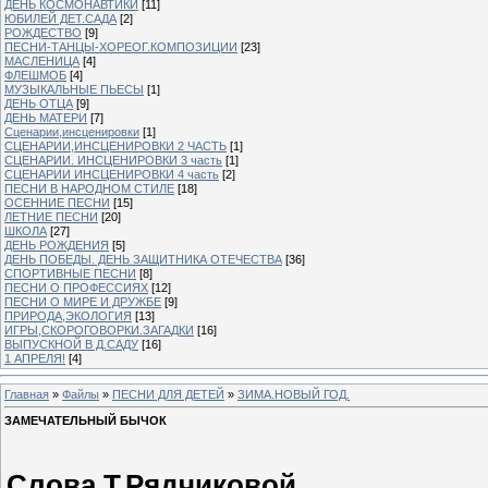
ДЕНЬ КОСМОНАВТИКИ
[11]
ЮБИЛЕЙ ДЕТ.САДА
[2]
РОЖДЕСТВО
[9]
ПЕСНИ-ТАНЦЫ-ХОРЕОГ.КОМПОЗИЦИИ
[23]
МАСЛЕНИЦА
[4]
ФЛЕШМОБ
[4]
МУЗЫКАЛЬНЫЕ ПЬЕСЫ
[1]
ДЕНЬ ОТЦА
[9]
ДЕНЬ МАТЕРИ
[7]
Сценарии,инсценировки
[1]
СЦЕНАРИИ,ИНСЦЕНИРОВКИ 2 ЧАСТЬ
[1]
СЦЕНАРИИ. ИНСЦЕНИРОВКИ 3 часть
[1]
СЦЕНАРИИ ИНСЦЕНИРОВКИ 4 часть
[2]
ПЕСНИ В НАРОДНОМ СТИЛЕ
[18]
ОСЕННИЕ ПЕСНИ
[15]
ЛЕТНИЕ ПЕСНИ
[20]
ШКОЛА
[27]
ДЕНЬ РОЖДЕНИЯ
[5]
ДЕНЬ ПОБЕДЫ. ДЕНЬ ЗАЩИТНИКА ОТЕЧЕСТВА
[36]
СПОРТИВНЫЕ ПЕСНИ
[8]
ПЕСНИ О ПРОФЕССИЯХ
[12]
ПЕСНИ О МИРЕ И ДРУЖБЕ
[9]
ПРИРОДА,ЭКОЛОГИЯ
[13]
ИГРЫ,СКОРОГОВОРКИ.ЗАГАДКИ
[16]
ВЫПУСКНОЙ В Д.САДУ
[16]
1 АПРЕЛЯ!
[4]
Главная
»
Файлы
»
ПЕСНИ ДЛЯ ДЕТЕЙ
»
ЗИМА.НОВЫЙ ГОД.
ЗАМЕЧАТЕЛЬНЫЙ БЫЧОК
Слова Т.Рядчиковой