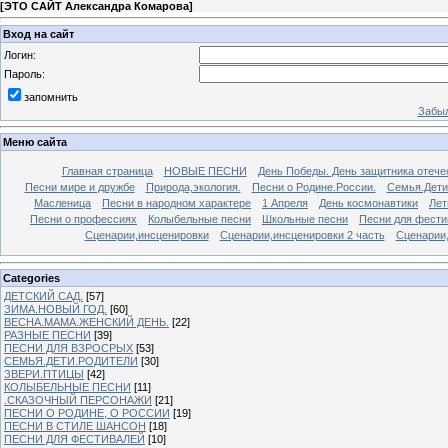
[
ЭТО САЙТ Александра Комарова
]
Вход на сайт
Логин:
Пароль:
запомнить
Забыл
Меню сайта
Главная страница
НОВЫЕ ПЕСНИ
День Победы. День защитника отече
Песни мире и дружбе
Природа,экология.
Песни о Родине.России.
Семья.Дети
Масленица
Песни в народном характере
1 Апреля
День космонавтики
Лет
Песни о профессиях
Колыбельные песни
Школьные песни
Песни для фести
Сценарии,инсценировки
Сценарии,инсценировки 2 часть
Сценарии,
Categories
ДЕТСКИЙ САД.
[57]
ЗИМА.НОВЫЙ ГОД.
[60]
ВЕСНА.МАМА.ЖЕНСКИЙ ДЕНЬ.
[22]
РАЗНЫЕ ПЕСНИ
[39]
ПЕСНИ ДЛЯ ВЗРОСРЫХ
[53]
СЕМЬЯ.ДЕТИ.РОДИТЕЛИ
[30]
ЗВЕРИ.ПТИЦЫ
[42]
КОЛЫБЕЛЬНЫЕ ПЕСНИ
[11]
.СКАЗОЧНЫЙ ПЕРСОНАЖИ
[21]
ПЕСНИ О РОДИНЕ, О РОССИИ
[19]
ПЕСНИ В СТИЛЕ ШАНСОН
[18]
ПЕСНИ ДЛЯ ФЕСТИВАЛЕЙ
[10]