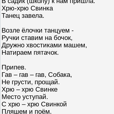
В садик (школу) к нам пришла.
Хрю-хрю Свинка
Танец завела.
Возле ёлочки танцуем -
Ручки ставим на бочок,
Дружно хвостиками машем,
Натираем пятачок.
Припев.
Гав – гав – гав, Собака,
Не грусти, прощай.
Хрю – хрю Свинке
Место уступай.
С хрю – хрю Свинкой
Пляшем и поём.