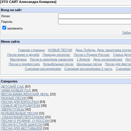
[
ЭТО САЙТ Александра Комарова
]
Вход на сайт
Логин:
Пароль:
запомнить
Забыл
Меню сайта
Главная страница
НОВЫЕ ПЕСНИ
День Победы. День защитника отече
Песни мире и дружбе
Природа,экология.
Песни о Родине.России.
Семья.Дети
Масленица
Песни в народном характере
1 Апреля
День космонавтики
Лет
Песни о профессиях
Колыбельные песни
Школьные песни
Песни для фести
Сценарии,инсценировки
Сценарии,инсценировки 2 часть
Сценарии,
Categories
ДЕТСКИЙ САД.
[57]
ЗИМА.НОВЫЙ ГОД.
[60]
ВЕСНА.МАМА.ЖЕНСКИЙ ДЕНЬ.
[22]
РАЗНЫЕ ПЕСНИ
[39]
ПЕСНИ ДЛЯ ВЗРОСРЫХ
[53]
СЕМЬЯ.ДЕТИ.РОДИТЕЛИ
[30]
ЗВЕРИ.ПТИЦЫ
[42]
КОЛЫБЕЛЬНЫЕ ПЕСНИ
[11]
.СКАЗОЧНЫЙ ПЕРСОНАЖИ
[21]
ПЕСНИ О РОДИНЕ, О РОССИИ
[19]
ПЕСНИ В СТИЛЕ ШАНСОН
[18]
ПЕСНИ ДЛЯ ФЕСТИВАЛЕЙ
[10]