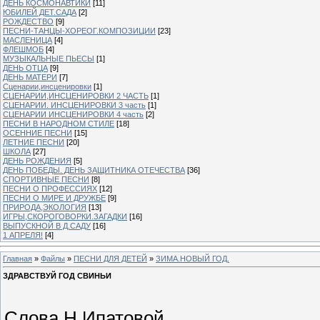
ДЕНЬ КОСМОНАВТИКИ
[11]
ЮБИЛЕЙ ДЕТ.САДА
[2]
РОЖДЕСТВО
[9]
ПЕСНИ-ТАНЦЫ-ХОРЕОГ.КОМПОЗИЦИИ
[23]
МАСЛЕНИЦА
[4]
ФЛЕШМОБ
[4]
МУЗЫКАЛЬНЫЕ ПЬЕСЫ
[1]
ДЕНЬ ОТЦА
[9]
ДЕНЬ МАТЕРИ
[7]
Сценарии,инсценировки
[1]
СЦЕНАРИИ,ИНСЦЕНИРОВКИ 2 ЧАСТЬ
[1]
СЦЕНАРИИ. ИНСЦЕНИРОВКИ 3 часть
[1]
СЦЕНАРИИ ИНСЦЕНИРОВКИ 4 часть
[2]
ПЕСНИ В НАРОДНОМ СТИЛЕ
[18]
ОСЕННИЕ ПЕСНИ
[15]
ЛЕТНИЕ ПЕСНИ
[20]
ШКОЛА
[27]
ДЕНЬ РОЖДЕНИЯ
[5]
ДЕНЬ ПОБЕДЫ. ДЕНЬ ЗАЩИТНИКА ОТЕЧЕСТВА
[36]
СПОРТИВНЫЕ ПЕСНИ
[8]
ПЕСНИ О ПРОФЕССИЯХ
[12]
ПЕСНИ О МИРЕ И ДРУЖБЕ
[9]
ПРИРОДА,ЭКОЛОГИЯ
[13]
ИГРЫ,СКОРОГОВОРКИ.ЗАГАДКИ
[16]
ВЫПУСКНОЙ В Д.САДУ
[16]
1 АПРЕЛЯ!
[4]
Главная
»
Файлы
»
ПЕСНИ ДЛЯ ДЕТЕЙ
»
ЗИМА.НОВЫЙ ГОД.
ЗДРАВСТВУЙ ГОД СВИНЬИ
Слова Н.Ипатовой