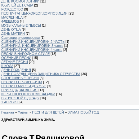
ДЕНЬ КОСМОНАВТИКИ
[11]
ЮБИЛЕЙ ДЕТ.САДА
[2]
РОЖДЕСТВО
[9]
ПЕСНИ-ТАНЦЫ-ХОРЕОГ.КОМПОЗИЦИИ
[23]
МАСЛЕНИЦА
[4]
ФЛЕШМОБ
[4]
МУЗЫКАЛЬНЫЕ ПЬЕСЫ
[1]
ДЕНЬ ОТЦА
[9]
ДЕНЬ МАТЕРИ
[7]
Сценарии,инсценировки
[1]
СЦЕНАРИИ,ИНСЦЕНИРОВКИ 2 ЧАСТЬ
[1]
СЦЕНАРИИ. ИНСЦЕНИРОВКИ 3 часть
[1]
СЦЕНАРИИ ИНСЦЕНИРОВКИ 4 часть
[2]
ПЕСНИ В НАРОДНОМ СТИЛЕ
[18]
ОСЕННИЕ ПЕСНИ
[15]
ЛЕТНИЕ ПЕСНИ
[20]
ШКОЛА
[27]
ДЕНЬ РОЖДЕНИЯ
[5]
ДЕНЬ ПОБЕДЫ. ДЕНЬ ЗАЩИТНИКА ОТЕЧЕСТВА
[36]
СПОРТИВНЫЕ ПЕСНИ
[8]
ПЕСНИ О ПРОФЕССИЯХ
[12]
ПЕСНИ О МИРЕ И ДРУЖБЕ
[9]
ПРИРОДА,ЭКОЛОГИЯ
[13]
ИГРЫ,СКОРОГОВОРКИ.ЗАГАДКИ
[16]
ВЫПУСКНОЙ В Д.САДУ
[16]
1 АПРЕЛЯ!
[4]
Главная
»
Файлы
»
ПЕСНИ ДЛЯ ДЕТЕЙ
»
ЗИМА.НОВЫЙ ГОД.
ЗДРАВСТВУЙ,ЗИМУШКА ЗИМА.
Слова Т.Рядчиковой