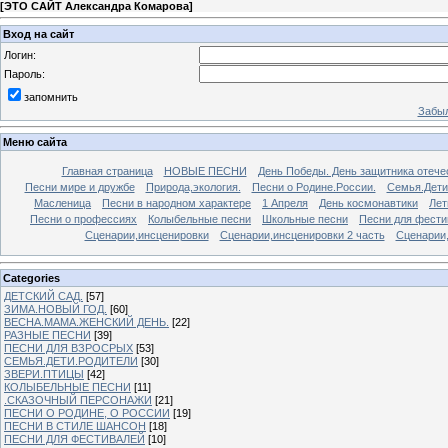
[
ЭТО САЙТ Александра Комарова
]
Вход на сайт
Логин:
Пароль:
запомнить
Забыл
Меню сайта
Главная страница
НОВЫЕ ПЕСНИ
День Победы. День защитника отече
Песни мире и дружбе
Природа,экология.
Песни о Родине.России.
Семья.Дети
Масленица
Песни в народном характере
1 Апреля
День космонавтики
Лет
Песни о профессиях
Колыбельные песни
Школьные песни
Песни для фести
Сценарии,инсценировки
Сценарии,инсценировки 2 часть
Сценарии,
Categories
ДЕТСКИЙ САД.
[57]
ЗИМА.НОВЫЙ ГОД.
[60]
ВЕСНА.МАМА.ЖЕНСКИЙ ДЕНЬ.
[22]
РАЗНЫЕ ПЕСНИ
[39]
ПЕСНИ ДЛЯ ВЗРОСРЫХ
[53]
СЕМЬЯ.ДЕТИ.РОДИТЕЛИ
[30]
ЗВЕРИ.ПТИЦЫ
[42]
КОЛЫБЕЛЬНЫЕ ПЕСНИ
[11]
.СКАЗОЧНЫЙ ПЕРСОНАЖИ
[21]
ПЕСНИ О РОДИНЕ, О РОССИИ
[19]
ПЕСНИ В СТИЛЕ ШАНСОН
[18]
ПЕСНИ ДЛЯ ФЕСТИВАЛЕЙ
[10]