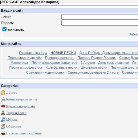
[
ЭТО САЙТ Александра Комарова
]
Вход на сайт
Логин:
Пароль:
запомнить
Забыл
Меню сайта
Главная страница
НОВЫЕ ПЕСНИ
День Победы. День защитника отече
Песни мире и дружбе
Природа,экология.
Песни о Родине.России.
Семья.Дети
Масленица
Песни в народном характере
1 Апреля
День космонавтики
Лет
Песни о профессиях
Колыбельные песни
Школьные песни
Песни для фести
Сценарии,инсценировки
Сценарии,инсценировки 2 часть
Сценарии,
Categories
Другое
Компьютерные игры
Красота и здоровье
Люди и блоги
Музыка
Общество
Путешествия и события