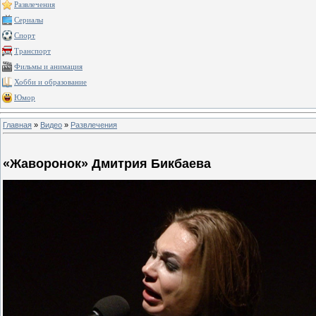
Развлечения
Сериалы
Спорт
Транспорт
Фильмы и анимация
Хобби и образование
Юмор
Главная
»
Видео
»
Развлечения
«Жаворонок» Дмитрия Бикбаева