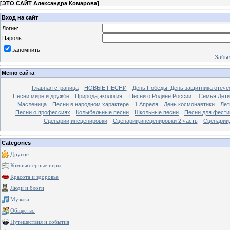
[
ЭТО САЙТ Александра Комарова
]
Вход на сайт
Логин:
Пароль:
запомнить
Забыл
Меню сайта
Главная страница
НОВЫЕ ПЕСНИ
День Победы. День защитника отече
Песни мире и дружбе
Природа,экология.
Песни о Родине.России.
Семья.Дети
Масленица
Песни в народном характере
1 Апреля
День космонавтики
Лет
Песни о профессиях
Колыбельные песни
Школьные песни
Песни для фести
Сценарии,инсценировки
Сценарии,инсценировки 2 часть
Сценарии,
Categories
Другое
Компьютерные игры
Красота и здоровье
Люди и блоги
Музыка
Общество
Путешествия и события