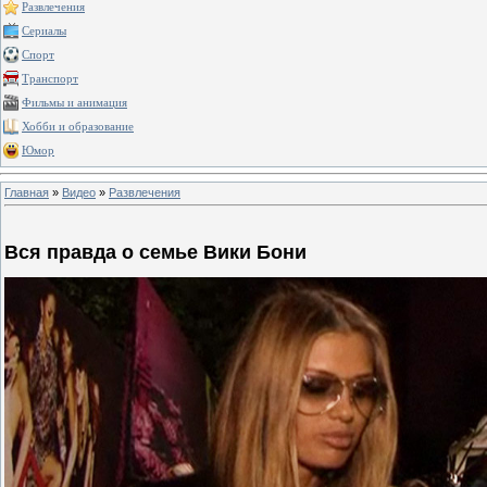
Развлечения
Сериалы
Спорт
Транспорт
Фильмы и анимация
Хобби и образование
Юмор
Главная
»
Видео
»
Развлечения
Вся правда о семье Вики Бони