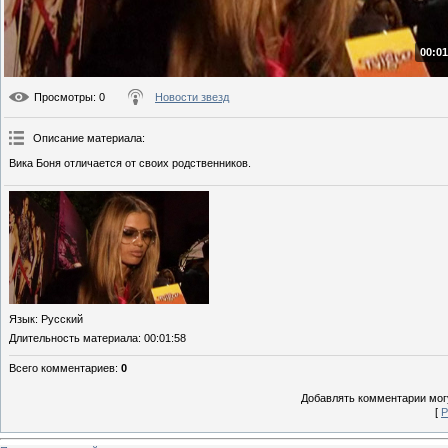
00:01
Просмотры
: 0
Новости звезд
Описание материала
:
Вика Боня отличается от своих родственников.
Язык
: Русский
Длительность материала
: 00:01:58
Всего комментариев
:
0
Добавлять комментарии могу
[
Р