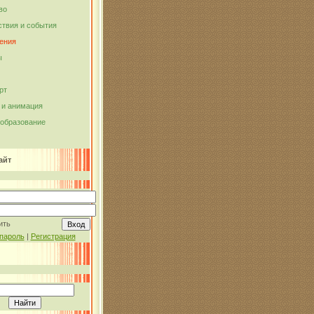
во
твия и события
ения
ы
рт
и анимация
 образование
айт
ить
пароль
|
Регистрация