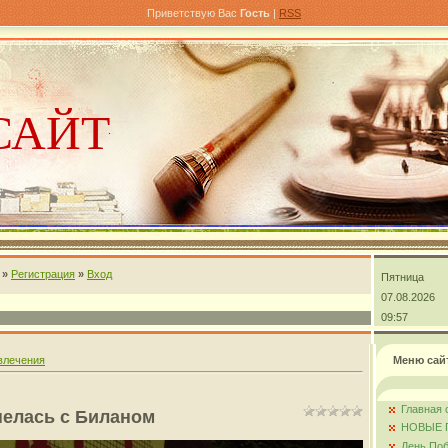
Приветствую Вас
Гость
|
RSS
САЙТ
»
Регистрация
»
Вход
Пятница
андра
07.08.2026
09:57
влечения
Меню сай
Главная 
пелась с Биланом
НОВЫЕ 
День Поб