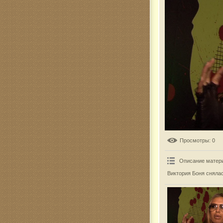
Комар
Просмотры
: 0
Описание матер
Виктория Боня сняла