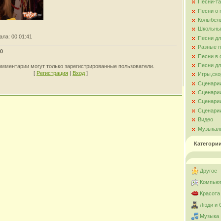
Песни-та
Песни о
Колыбел
Школьны
ала
: 00:01:41
Песни д
Разные 
0
Песни в 
Песни дл
омментарии могут только зарегистрированные пользователи.
[
Регистрация
|
Вход
]
Игры,ско
Сценари
Сценарии
Сценарии
Сценарии
Видео
Музыкал
Категори
Другое
Компьют
Красота
Люди и 
Музыка