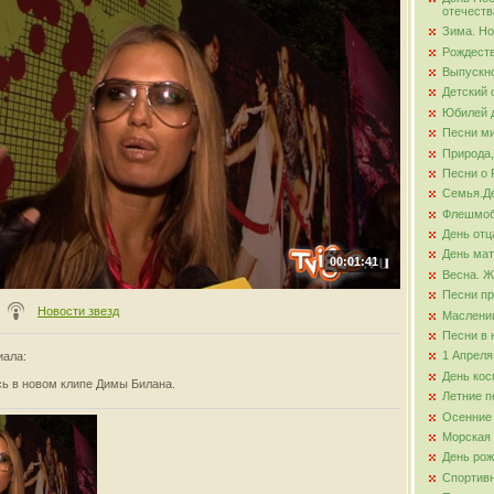
отечеств
Зима. Но
ова
Рождест
Выпускно
Детский 
Юбилей д
Песни ми
Природа,
Песни о 
Семья.Де
Флешмо
День отц
День ма
00:01:41
Весна. Ж
Песни пр
Новости звезд
Маслени
Песни в 
1 Апреля
иала
:
День кос
сь в новом клипе Димы Билана.
Летние п
Осенние
Морская
День ро
Спортив