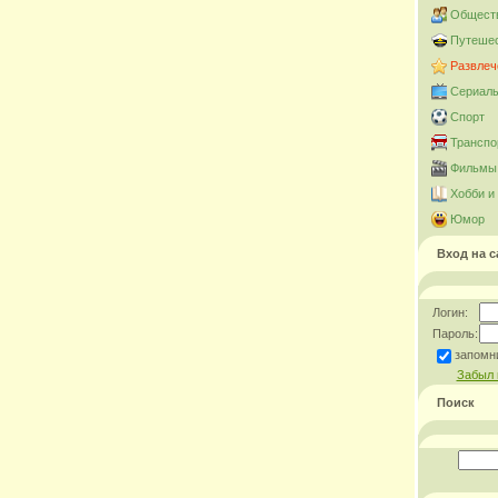
Общест
Путешес
Развлеч
Сериал
Спорт
Транспо
Фильмы 
Хобби и
Юмор
Вход на с
Логин:
Пароль:
запомн
Забыл 
Поиск