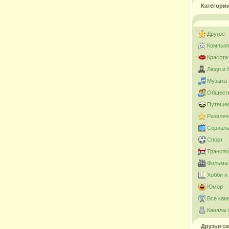
Категори
Другое
Компьют
Красота
Люди и 
Музыка
Общест
Путешес
Развлеч
Сериал
Спорт
Транспо
Фильмы 
Хобби и
Юмор
Все кан
Каналы 
Друзья са