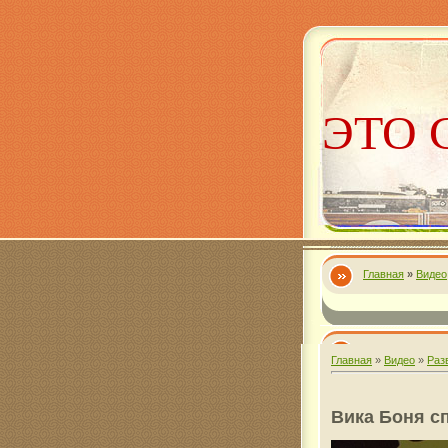
ЭТО 
Главная
»
Видео
Алекс
Главная
»
Видео
»
Раз
Вика Боня с