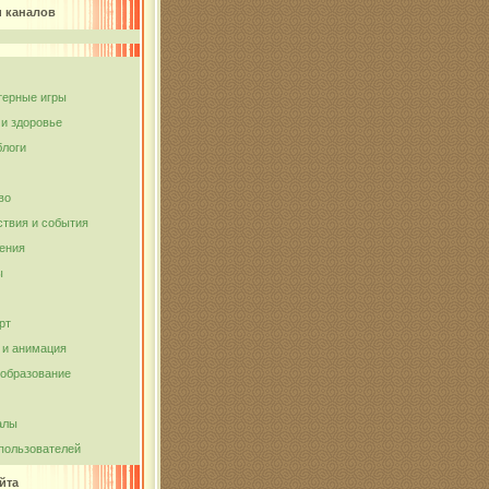
и каналов
ерные игры
 и здоровье
блоги
во
твия и события
ения
ы
рт
и анимация
 образование
алы
пользователей
йта