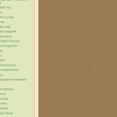
а.
вый Год
во
й в д.саду
сад
ет.сада
ре и дружбе
экология.
Родине.России.
ти.Родители.
бы
а
тери
енский день
о зверей,птиц
ца
народном характере
монавтики
есни
 песни
 тема
ждения
ные песни