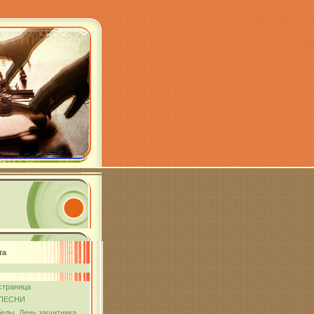
та
страница
ПЕСНИ
еды. День защитника