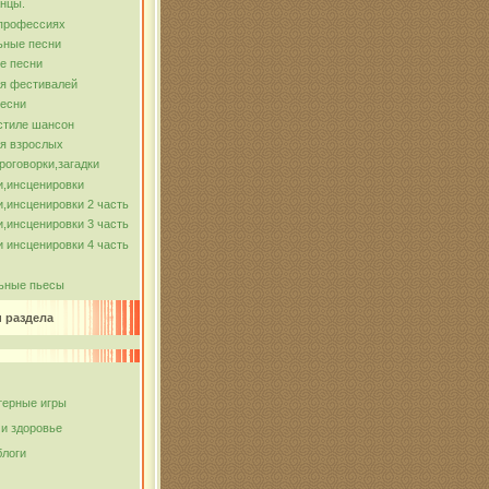
нцы.
 профессиях
ьные песни
е песни
ля фестивалей
песни
стиле шансон
я взрослых
роговорки,загадки
и,инсценировки
,инсценировки 2 часть
,инсценировки 3 часть
 инсценировки 4 часть
ьные пьесы
и раздела
ерные игры
 и здоровье
блоги