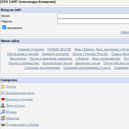
[
ЭТО САЙТ Александра Комарова
]
Вход на сайт
Логин:
Пароль:
запомнить
Забыл
Меню сайта
Главная страница
НОВЫЕ ПЕСНИ
День Победы. День защитника отече
Песни мире и дружбе
Природа,экология.
Песни о Родине.России.
Семья.Дети
Масленица
Песни в народном характере
1 Апреля
День космонавтики
Лет
Песни о профессиях
Колыбельные песни
Школьные песни
Песни для фести
Сценарии,инсценировки
Сценарии,инсценировки 2 часть
Сценарии,
Categories
Другое
Компьютерные игры
Красота и здоровье
Люди и блоги
Музыка
Общество
Путешествия и события