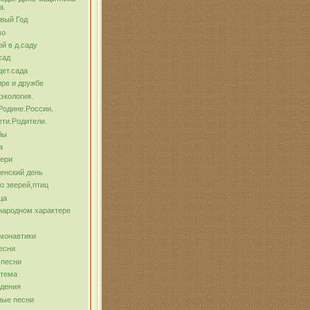
а.
вый Год
во
й в д.саду
сад
ет.сада
ре и дружбе
экология.
Родине.России.
ти.Родители.
бы
а
тери
енский день
о зверей,птиц
ца
народном характере
монавтики
есни
 песни
 тема
ждения
ные песни