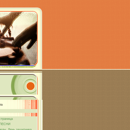
та
страница
ПЕСНИ
еды. День защитника