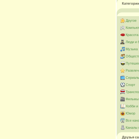
Категори
Другое
Компьют
Красота
Люди и 
Музыка
Общест
Путешес
Развлеч
Сериал
Спорт
Транспо
Фильмы 
Хобби и
Юмор
Все кан
Каналы 
Друзья са