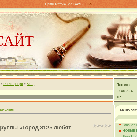
Приветствую Вас
Гость
|
RSS
САЙТ
»
Регистрация
»
Вход
Пятница
андра
07.08.2026
16:17
влечения
Меню сай
Главная 
группы «Город 312» любят
НОВЫЕ 
День Поб