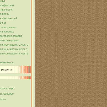
нцы.
 профессиях
ьные песни
е песни
ля фестивалей
песни
стиле шансон
я взрослых
роговорки,загадки
и,инсценировки
,инсценировки 2 часть
,инсценировки 3 часть
 инсценировки 4 часть
ьные пьесы
и раздела
ерные игры
 и здоровье
блоги