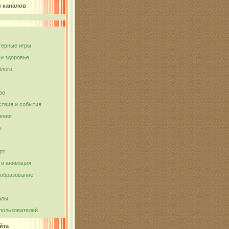
и каналов
ерные игры
 и здоровье
блоги
во
твия и события
ения
ы
рт
и анимация
 образование
алы
пользователей
йта