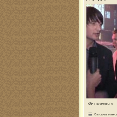
Комар
Просмотры
: 0
Описание матер