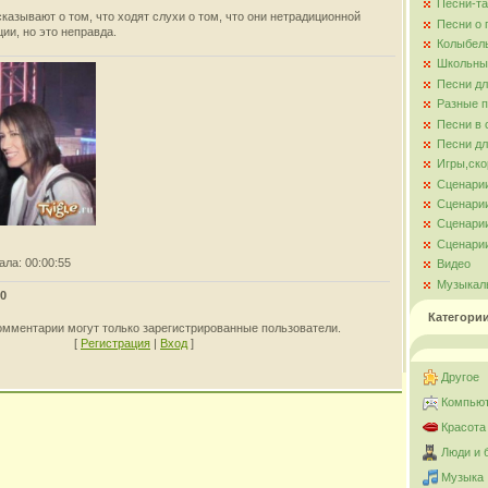
Песни-та
казывают о том, что ходят слухи о том, что они нетрадиционной
Песни о
ии, но это неправда.
Колыбел
Школьны
Песни д
Разные 
Песни в 
Песни дл
Игры,ско
Сценари
Сценарии
Сценарии
Сценарии
ала
: 00:00:55
Видео
Музыкал
0
Категори
омментарии могут только зарегистрированные пользователи.
[
Регистрация
|
Вход
]
Другое
Компьют
Красота
Люди и 
Музыка