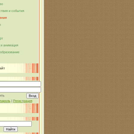
во
твия и события
ения
ы
рт
и анимация
 образование
айт
ить
пароль
|
Регистрация