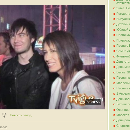
отечеств
Зима. Но
ова
Рождест
Выпускно
Детский 
Юбилей д
Песни ми
Природа,
Песни о 
Семья.Де
Флешмо
День отц
День ма
Весна. Ж
Песни пр
Маслени
Песни в 
1 Апреля
День кос
00:00:55
Летние п
Осенние
Морская
Новости звезд
День ро
Спортив
иала
: