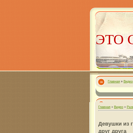
ЭТО 
Главная
»
Видео
Алекс
Главная
»
Видео
»
Раз
Девушки из 
друг друга