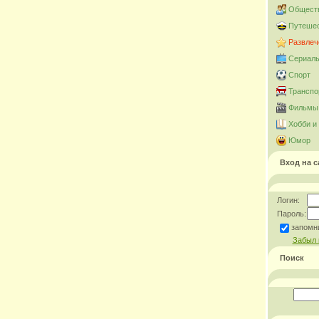
Общест
Путешес
Развлеч
Сериал
Спорт
Транспо
Фильмы 
Хобби и
Юмор
Вход на с
Логин:
Пароль:
запомн
Забыл 
Поиск