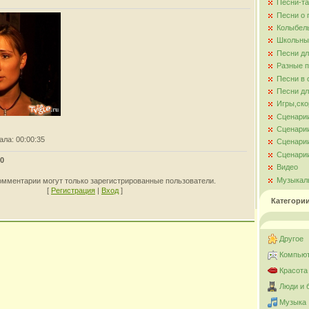
Песни-та
Песни о
Колыбел
Школьны
Песни д
Разные 
Песни в 
Песни дл
Игры,ско
Сценари
Сценарии
ала
: 00:00:35
Сценарии
Сценарии
0
Видео
Музыкал
омментарии могут только зарегистрированные пользователи.
[
Регистрация
|
Вход
]
Категори
Другое
Компьют
Красота
Люди и 
Музыка