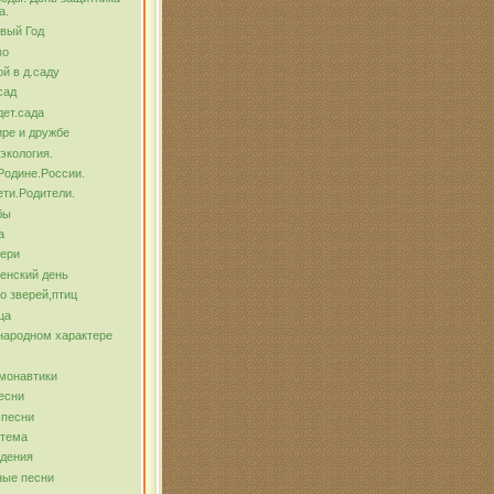
а.
вый Год
во
й в д.саду
сад
ет.сада
ре и дружбе
экология.
Родине.России.
ти.Родители.
бы
а
тери
енский день
о зверей,птиц
ца
народном характере
монавтики
есни
 песни
 тема
ждения
ные песни