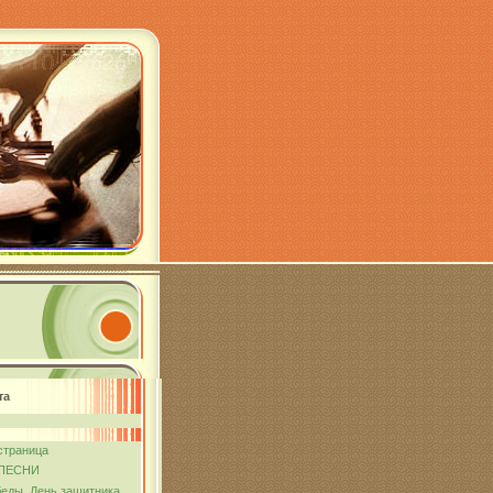
та
страница
ПЕСНИ
еды. День защитника