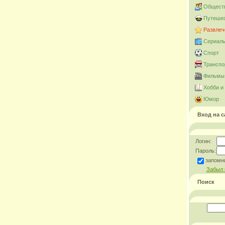
Общест
Путешес
Развлеч
Сериал
Спорт
Транспо
Фильмы 
Хобби и
Юмор
Вход на с
Логин:
Пароль:
запомн
Забыл 
Поиск