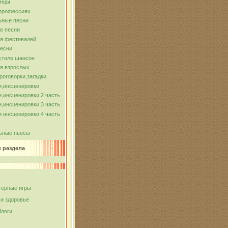
нцы.
 профессиях
ьные песни
е песни
ля фестивалей
песни
стиле шансон
я взрослых
роговорки,загадки
и,инсценировки
,инсценировки 2 часть
,инсценировки 3 часть
 инсценировки 4 часть
ьные пьесы
и раздела
ерные игры
 и здоровье
блоги