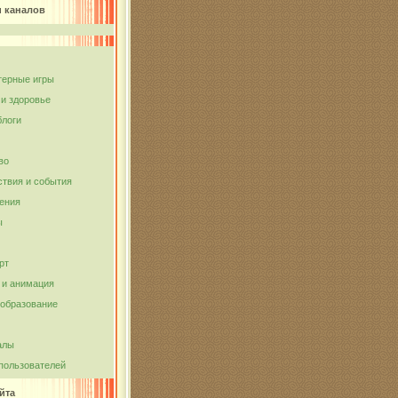
и каналов
ерные игры
 и здоровье
блоги
во
твия и события
ения
ы
рт
и анимация
 образование
алы
пользователей
йта