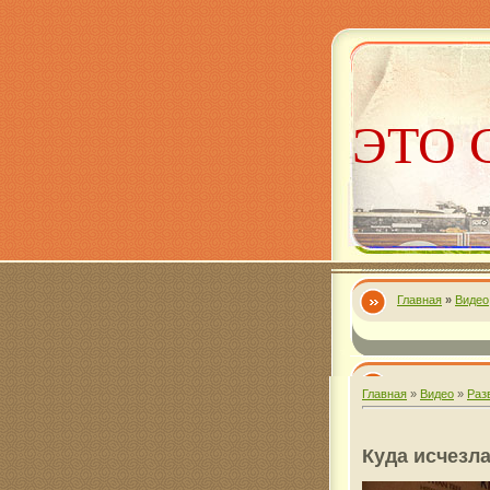
ЭТО 
Главная
»
Видео
Алекс
Главная
»
Видео
»
Раз
Куда исчезл