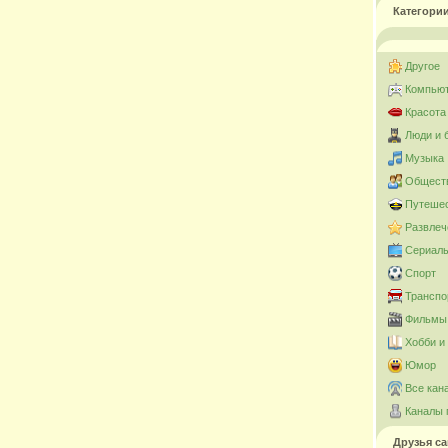
Категори
Другое
Компьют
Красота
Люди и 
Музыка
Общест
Путешес
Развлеч
Сериал
Спорт
Транспо
Фильмы 
Хобби и
Юмор
Все кан
Каналы 
Друзья са