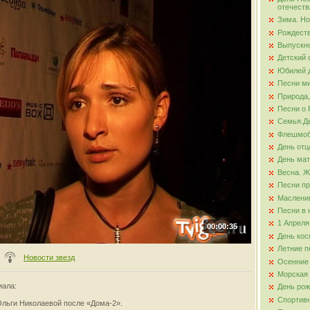
отечеств
Зима. Но
ова
Рождест
Выпускно
Детский 
Юбилей д
Песни ми
Природа,
Песни о 
Семья.Де
Флешмо
День отц
День ма
Весна. Ж
Песни пр
Маслени
Песни в 
1 Апреля
00:00:35
День кос
Летние п
Новости звезд
Осенние
Морская
иала
:
День ро
Спортив
Ольги Николаевой после «Дома-2».