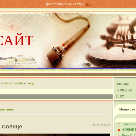
Приветствую Вас
Гость
|
RSS
САЙТ
»
Регистрация
»
Вход
Пятница
андра
07.08.2026
13:02
влечения
Меню сай
Главная 
а Солнце
НОВЫЕ 
День Поб