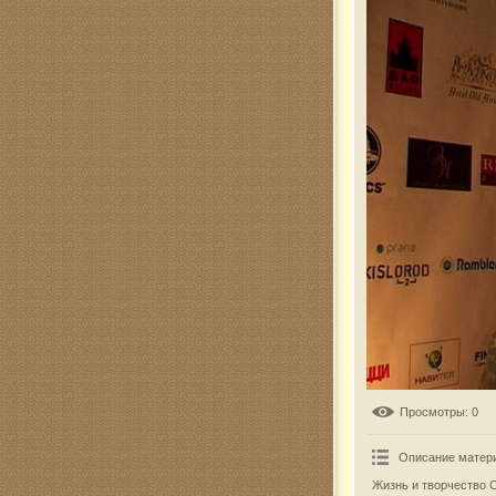
Комар
Просмотры
: 0
Описание матер
Жизнь и творчество 