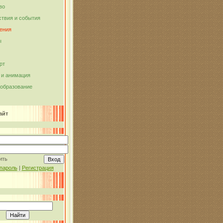
во
твия и события
ения
ы
рт
и анимация
 образование
айт
ить
пароль
|
Регистрация