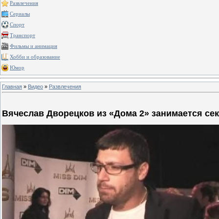
Развлечения
Сериалы
Спорт
Транспорт
Фильмы и анимация
Хобби и образование
Юмор
Главная
»
Видео
»
Развлечения
Вячеслав Дворецков из «Дома 2» занимается се