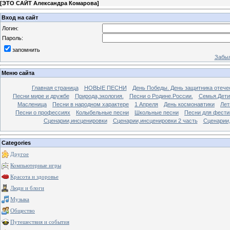
[
ЭТО САЙТ Александра Комарова
]
Вход на сайт
Логин:
Пароль:
запомнить
Забыл
Меню сайта
Главная страница
НОВЫЕ ПЕСНИ
День Победы. День защитника отече
Песни мире и дружбе
Природа,экология.
Песни о Родине.России.
Семья.Дети
Масленица
Песни в народном характере
1 Апреля
День космонавтики
Лет
Песни о профессиях
Колыбельные песни
Школьные песни
Песни для фести
Сценарии,инсценировки
Сценарии,инсценировки 2 часть
Сценарии,
Categories
Другое
Компьютерные игры
Красота и здоровье
Люди и блоги
Музыка
Общество
Путешествия и события