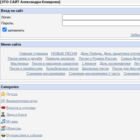
[
ЭТО САЙТ Александра Комарова
]
Вход на сайт
Логин:
Пароль:
запомнить
Забыл
Меню сайта
Главная страница
НОВЫЕ ПЕСНИ
День Победы. День защитника отече
Песни мире и дружбе
Природа,экология.
Песни о Родине.России.
Семья.Дети
Масленица
Песни в народном характере
1 Апреля
День космонавтики
Лет
Песни о профессиях
Колыбельные песни
Школьные песни
Песни для фести
Сценарии,инсценировки
Сценарии,инсценировки 2 часть
Сценарии,
Categories
Другое
Компьютерные игры
Красота и здоровье
Люди и блоги
Музыка
Общество
Путешествия и события