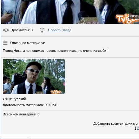
00:01
Просмотры
: 0
Новости звезд
Описание материала
:
Певец Никата не понимает своих поклонников, но очень их любит!
Язык
: Русский
Длительность материала
: 00:01:31
Всего комментариев
:
0
Добавлять комментарии могу
[
Р