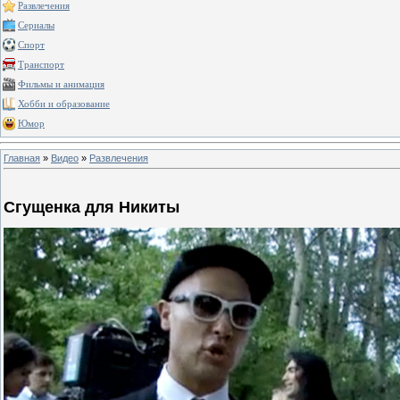
Развлечения
Сериалы
Спорт
Транспорт
Фильмы и анимация
Хобби и образование
Юмор
Главная
»
Видео
»
Развлечения
Сгущенка для Никиты