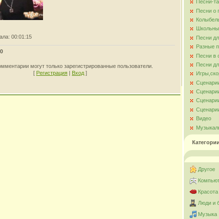
Песни-та
Песни о
Колыбел
Школьны
ала
: 00:01:15
Песни д
Разные 
0
Песни в 
Песни дл
омментарии могут только зарегистрированные пользователи.
[
Регистрация
|
Вход
]
Игры,ско
Сценари
Сценарии
Сценарии
Сценарии
Видео
Музыкал
Категори
Другое
Компьют
Красота
Люди и 
Музыка