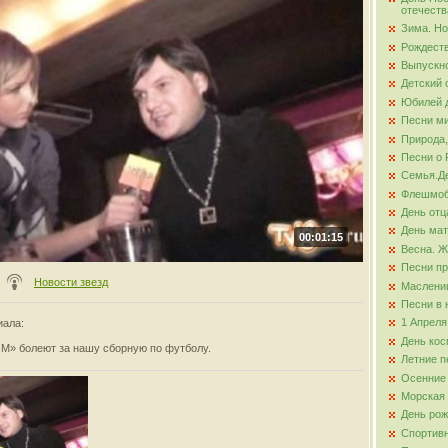
отечеств
Зима. Но
ова
Рождест
Выпускно
Детский 
Юбилей д
Песни ми
Природа,
Песни о 
Семья.Де
Флешмо
День отц
День ма
00:01:15
Весна. Ж
Песни пр
Новости звезд
Маслени
Песни в 
1 Апреля
иала
:
День кос
-М» болеют за нашу сборную по футболу.
Летние п
Осенние
Морская
День ро
Спортив