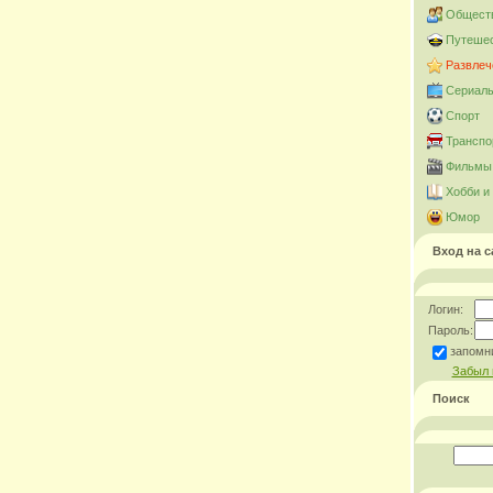
Общест
Путешес
Развлеч
Сериал
Спорт
Транспо
Фильмы 
Хобби и
Юмор
Вход на с
Логин:
Пароль:
запомн
Забыл 
Поиск