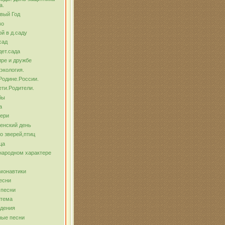
а.
вый Год
во
й в д.саду
сад
ет.сада
ре и дружбе
экология.
Родине.России.
ти.Родители.
бы
а
тери
енский день
о зверей,птиц
ца
народном характере
монавтики
есни
 песни
 тема
ждения
ные песни