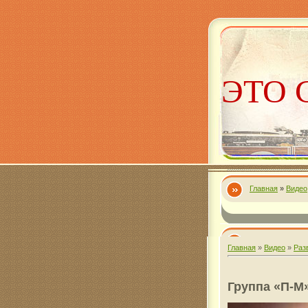
ЭТО 
Главная
»
Видео
Алекс
Главная
»
Видео
»
Раз
Группа «П-М