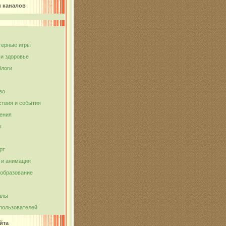
и каналов
ерные игры
 и здоровье
блоги
во
твия и события
ения
ы
рт
и анимация
 образование
алы
пользователей
йта