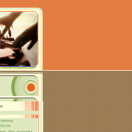
та
страница
ПЕСНИ
еды. День защитника