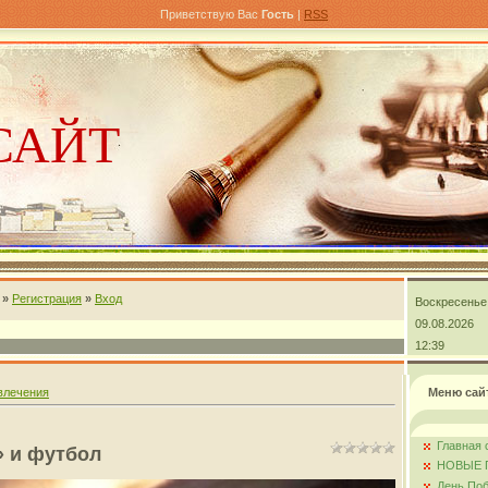
Приветствую Вас
Гость
|
RSS
САЙТ
»
Регистрация
»
Вход
Воскресенье
андра
09.08.2026
12:39
влечения
Меню сай
Главная 
» и футбол
НОВЫЕ 
День Поб