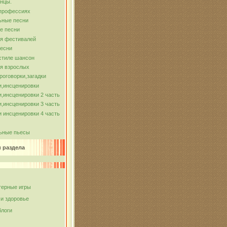
нцы.
 профессиях
ьные песни
е песни
ля фестивалей
песни
стиле шансон
я взрослых
роговорки,загадки
и,инсценировки
,инсценировки 2 часть
,инсценировки 3 часть
 инсценировки 4 часть
ьные пьесы
и раздела
ерные игры
 и здоровье
блоги