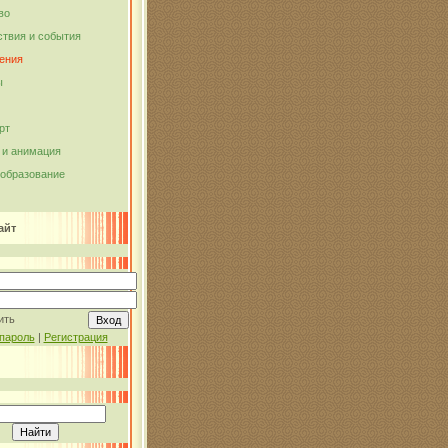
во
твия и события
ения
ы
рт
и анимация
 образование
айт
ить
пароль
|
Регистрация