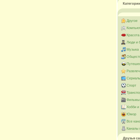
Категори
Другое
Компьют
Красота
Люди и 
Музыка
Общест
Путешес
Развлеч
Сериал
Спорт
Транспо
Фильмы 
Хобби и
Юмор
Все кан
Каналы 
Друзья са