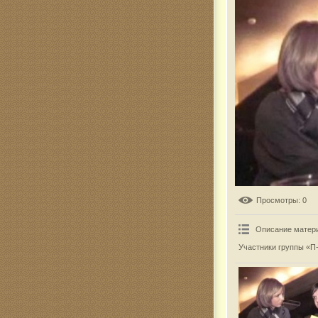
Комар
Просмотры
: 0
Описание матер
Участники группы «П