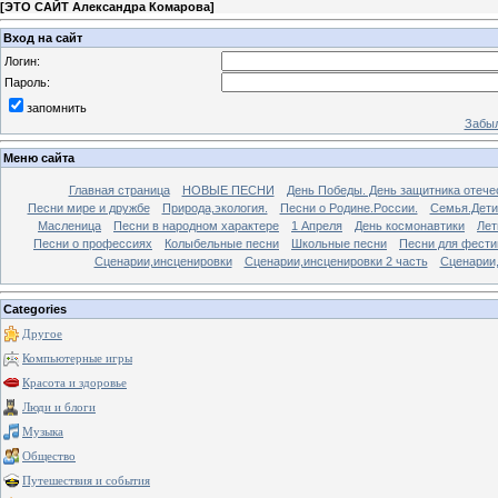
[
ЭТО САЙТ Александра Комарова
]
Вход на сайт
Логин:
Пароль:
запомнить
Забыл
Меню сайта
Главная страница
НОВЫЕ ПЕСНИ
День Победы. День защитника отече
Песни мире и дружбе
Природа,экология.
Песни о Родине.России.
Семья.Дети
Масленица
Песни в народном характере
1 Апреля
День космонавтики
Лет
Песни о профессиях
Колыбельные песни
Школьные песни
Песни для фести
Сценарии,инсценировки
Сценарии,инсценировки 2 часть
Сценарии,
Categories
Другое
Компьютерные игры
Красота и здоровье
Люди и блоги
Музыка
Общество
Путешествия и события