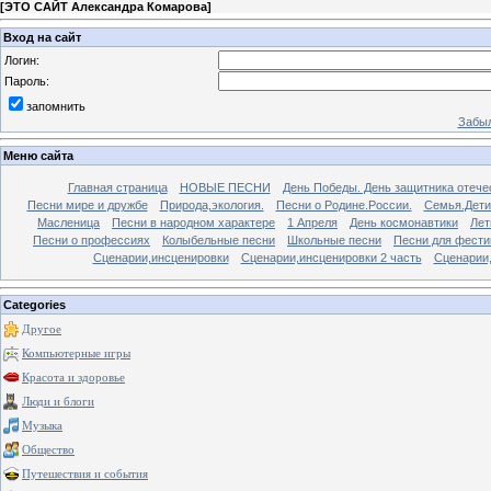
[
ЭТО САЙТ Александра Комарова
]
Вход на сайт
Логин:
Пароль:
запомнить
Забыл
Меню сайта
Главная страница
НОВЫЕ ПЕСНИ
День Победы. День защитника отече
Песни мире и дружбе
Природа,экология.
Песни о Родине.России.
Семья.Дети
Масленица
Песни в народном характере
1 Апреля
День космонавтики
Лет
Песни о профессиях
Колыбельные песни
Школьные песни
Песни для фести
Сценарии,инсценировки
Сценарии,инсценировки 2 часть
Сценарии,
Categories
Другое
Компьютерные игры
Красота и здоровье
Люди и блоги
Музыка
Общество
Путешествия и события