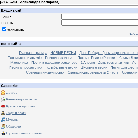
[
ЭТО САЙТ Александра Комарова
]
Вход на сайт
Логин:
Пароль:
запомнить
Забыл
Меню сайта
Главная страница
НОВЫЕ ПЕСНИ
День Победы. День защитника отече
Песни мире и дружбе
Природа,экология.
Песни о Родине.России.
Семья.Дети
Масленица
Песни в народном характере
1 Апреля
День космонавтики
Лет
Песни о профессиях
Колыбельные песни
Школьные песни
Песни для фести
Сценарии,инсценировки
Сценарии,инсценировки 2 часть
Сценарии,
Categories
Другое
Компьютерные игры
Красота и здоровье
Люди и блоги
Музыка
Общество
Путешествия и события