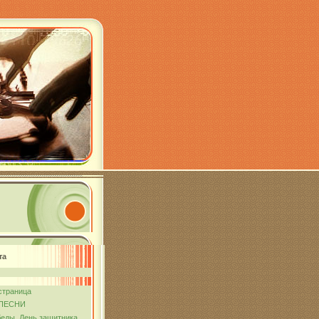
та
страница
ПЕСНИ
еды. День защитника