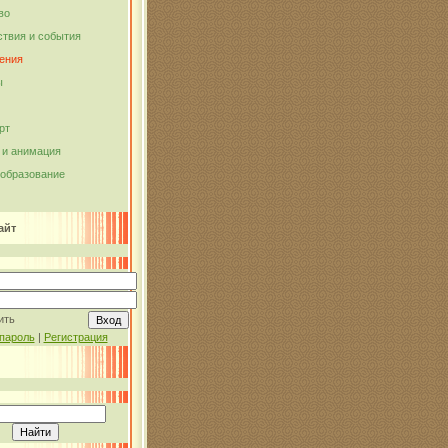
во
твия и события
ения
ы
рт
и анимация
 образование
айт
ить
пароль
|
Регистрация