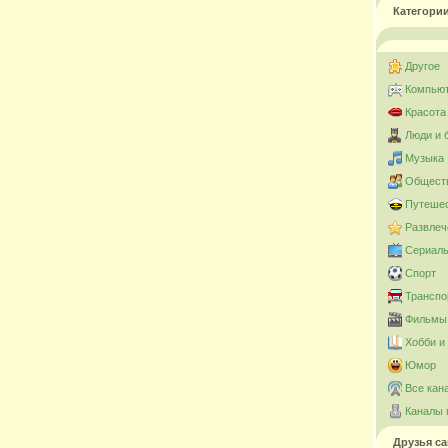
Категори
Другое
Компьют
Красота
Люди и 
Музыка
Общест
Путешес
Развлеч
Сериал
Спорт
Транспо
Фильмы 
Хобби и
Юмор
Все кан
Каналы 
Друзья са