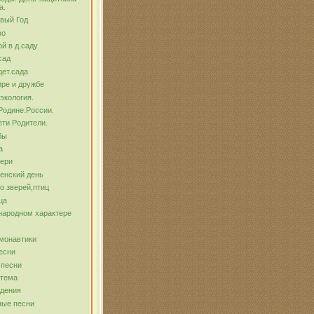
а.
вый Год
во
й в д.саду
сад
ет.сада
ре и дружбе
экология.
Родине.России.
ти.Родители.
бы
а
тери
енский день
о зверей,птиц
ца
народном характере
монавтики
есни
 песни
 тема
ждения
ные песни