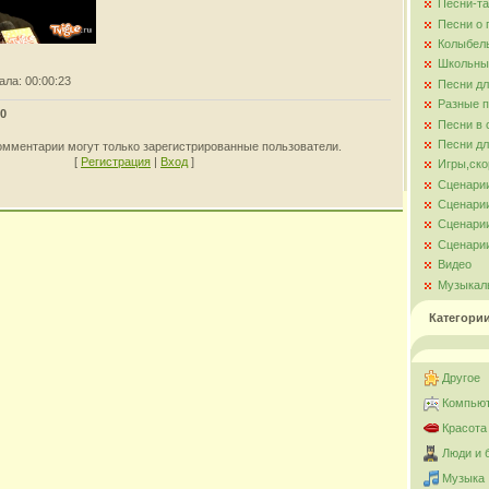
Песни-та
Песни о
Колыбел
Школьны
ала
: 00:00:23
Песни д
Разные 
0
Песни в 
Песни дл
омментарии могут только зарегистрированные пользователи.
[
Регистрация
|
Вход
]
Игры,ско
Сценари
Сценарии
Сценарии
Сценарии
Видео
Музыкал
Категори
Другое
Компьют
Красота
Люди и 
Музыка