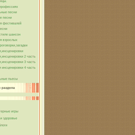
нцы.
 профессиях
ьные песни
е песни
ля фестивалей
песни
стиле шансон
я взрослых
роговорки,загадки
и,инсценировки
,инсценировки 2 часть
,инсценировки 3 часть
 инсценировки 4 часть
ьные пьесы
и раздела
ерные игры
 и здоровье
блоги