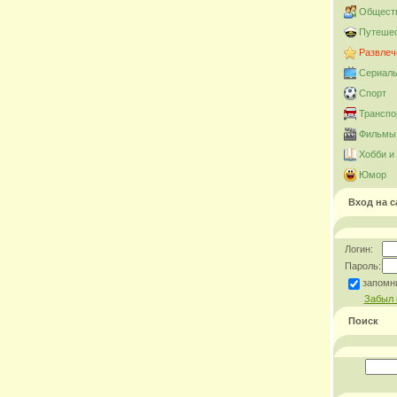
Общест
Путешес
Развлеч
Сериал
Спорт
Транспо
Фильмы 
Хобби и
Юмор
Вход на с
Логин:
Пароль:
запомн
Забыл 
Поиск