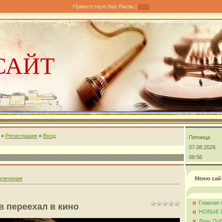
Приветствую Вас
Гость
|
RSS
САЙТ
»
Регистрация
»
Вход
Пятница
андра
07.08.2026
08:56
влечения
Меню сай
Главная 
в переехал в кино
НОВЫЕ 
День Поб