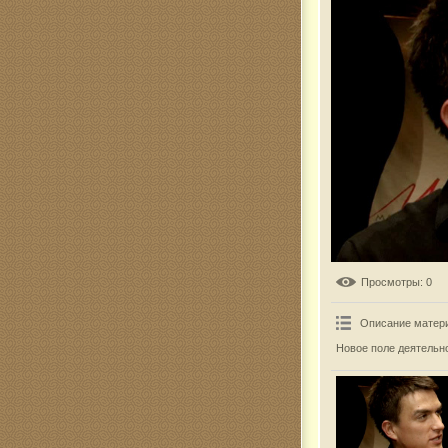
Комар
Просмотры
: 0
Описание матер
Новое поле деятельн