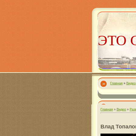
ЭТО 
Главная
»
Видео
Алекс
Главная
»
Видео
»
Раз
Влад Топало