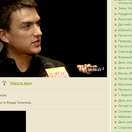
отечеств
Зима. Но
ова
Рождест
Выпускно
Детский 
Юбилей д
Песни ми
Природа,
Песни о 
Семья.Де
Флешмо
День отц
День ма
00:00:23
Весна. Ж
Песни пр
Новости звезд
Маслени
Песни в 
1 Апреля
иала
:
День кос
ости Влада Топалова.
Летние п
Осенние
Морская
День ро
Спортив