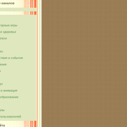
и каналов
ерные игры
 и здоровье
блоги
во
твия и события
ения
ы
рт
и анимация
 образование
алы
пользователей
йта