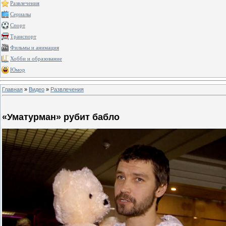
Развлечения
Сериалы
Спорт
Транспорт
Фильмы и анимация
Хобби и образование
Юмор
Главная
»
Видео
»
Развлечения
«Уматурман» рубит бабло