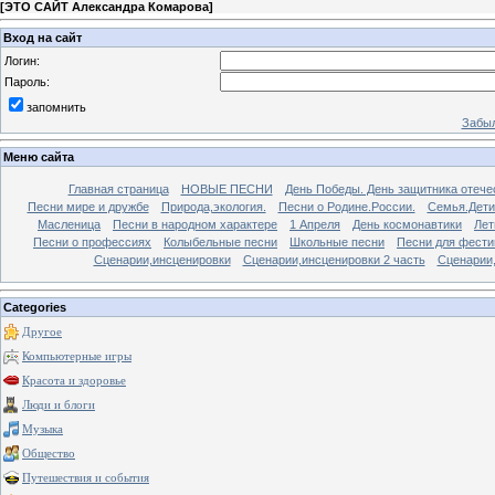
[
ЭТО САЙТ Александра Комарова
]
Вход на сайт
Логин:
Пароль:
запомнить
Забыл
Меню сайта
Главная страница
НОВЫЕ ПЕСНИ
День Победы. День защитника отече
Песни мире и дружбе
Природа,экология.
Песни о Родине.России.
Семья.Дети
Масленица
Песни в народном характере
1 Апреля
День космонавтики
Лет
Песни о профессиях
Колыбельные песни
Школьные песни
Песни для фести
Сценарии,инсценировки
Сценарии,инсценировки 2 часть
Сценарии,
Categories
Другое
Компьютерные игры
Красота и здоровье
Люди и блоги
Музыка
Общество
Путешествия и события