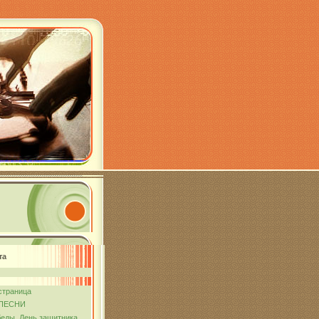
та
страница
ПЕСНИ
еды. День защитника