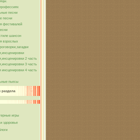
нцы.
 профессиях
ьные песни
е песни
ля фестивалей
песни
стиле шансон
я взрослых
роговорки,загадки
и,инсценировки
,инсценировки 2 часть
,инсценировки 3 часть
 инсценировки 4 часть
ьные пьесы
и раздела
ерные игры
 и здоровье
блоги