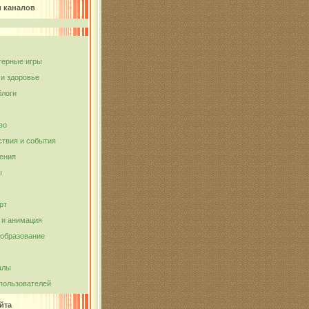
и каналов
ерные игры
 и здоровье
блоги
во
твия и события
ения
ы
рт
и анимация
 образование
алы
пользователей
йта