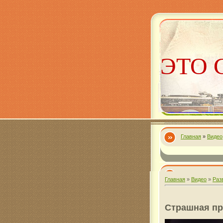
ЭТО 
Главная
»
Видео
Алекс
Главная
»
Видео
»
Раз
Страшная пр