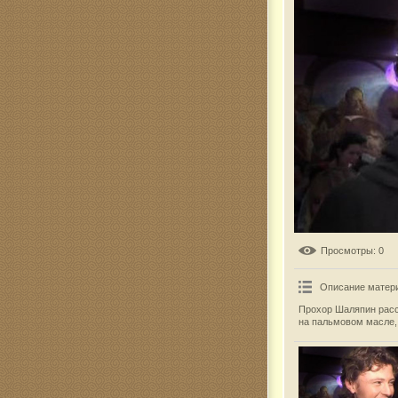
Комар
Просмотры
: 0
Описание матер
Прохор Шаляпин расск
на пальмовом масле,