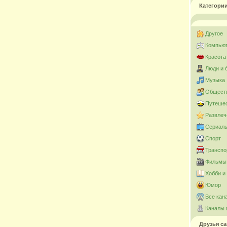
Категори
Другое
Компьют
Красота
Люди и 
Музыка
Общест
Путешес
Развлеч
Сериал
Спорт
Транспо
Фильмы 
Хобби и
Юмор
Все кан
Каналы 
Друзья са