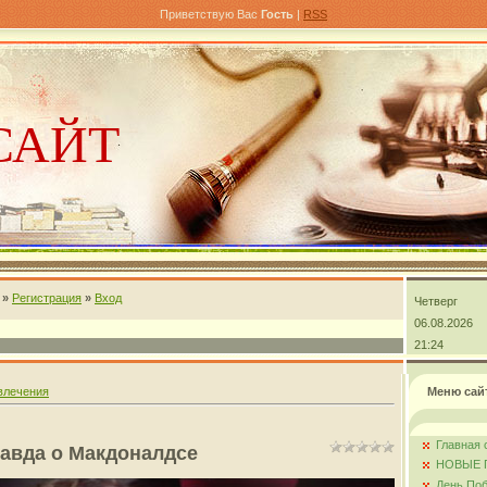
Приветствую Вас
Гость
|
RSS
САЙТ
»
Регистрация
»
Вход
Четверг
андра
06.08.2026
21:24
влечения
Меню сай
Главная 
авда о Макдоналдсе
НОВЫЕ 
День Поб