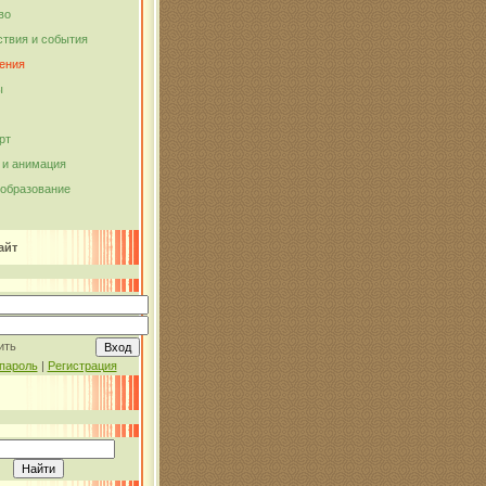
во
твия и события
ения
ы
рт
и анимация
 образование
айт
ить
пароль
|
Регистрация