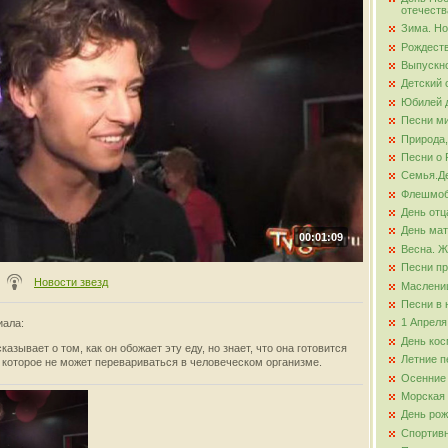
отечеств
Зима. Но
ова
Рождест
Выпускно
Детский 
Юбилей д
Песни ми
Природа,
Песни о 
Семья.Де
Флешмо
День отц
День ма
00:01:09
Весна. Ж
Песни пр
Новости звезд
Маслени
Песни в 
1 Апреля
иала
:
День кос
азывает о том, как он обожает эту еду, но знает, что она готовится
Летние п
 которое не может перевариваться в человеческом организме.
Осенние
Морская
День ро
Спортив