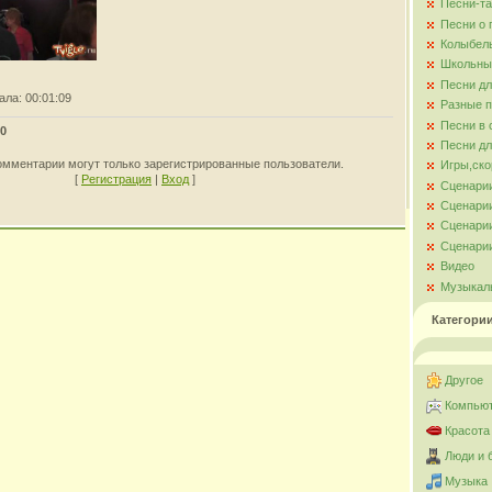
Песни-та
Песни о
Колыбел
Школьны
Песни д
ала
: 00:01:09
Разные 
Песни в 
0
Песни дл
омментарии могут только зарегистрированные пользователи.
Игры,ско
[
Регистрация
|
Вход
]
Сценари
Сценарии
Сценарии
Сценарии
Видео
Музыкал
Категори
Другое
Компьют
Красота
Люди и 
Музыка