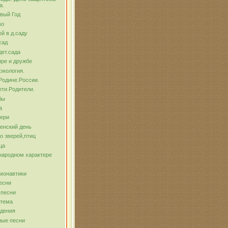
а.
вый Год
во
й в д.саду
сад
ет.сада
ре и дружбе
экология.
Родине.России.
ти.Родители.
бы
а
тери
енский день
о зверей,птиц
ца
народном характере
монавтики
есни
 песни
 тема
ждения
ные песни