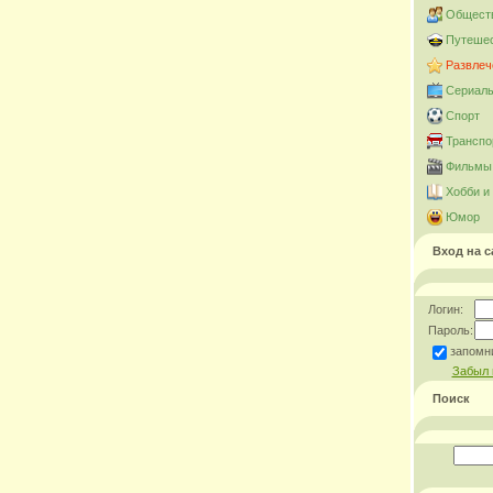
Общест
Путешес
Развлеч
Сериал
Спорт
Транспо
Фильмы 
Хобби и
Юмор
Вход на с
Логин:
Пароль:
запомн
Забыл 
Поиск