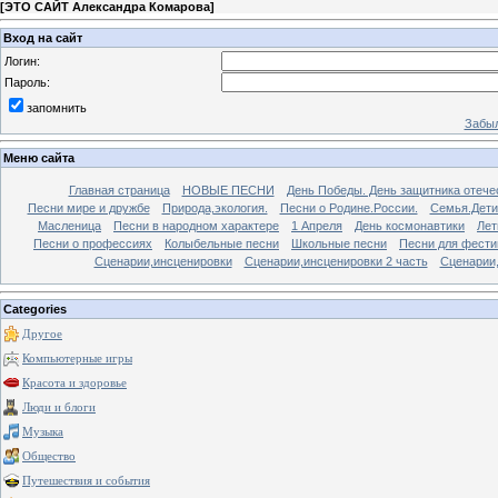
[
ЭТО САЙТ Александра Комарова
]
Вход на сайт
Логин:
Пароль:
запомнить
Забыл
Меню сайта
Главная страница
НОВЫЕ ПЕСНИ
День Победы. День защитника отече
Песни мире и дружбе
Природа,экология.
Песни о Родине.России.
Семья.Дети
Масленица
Песни в народном характере
1 Апреля
День космонавтики
Лет
Песни о профессиях
Колыбельные песни
Школьные песни
Песни для фести
Сценарии,инсценировки
Сценарии,инсценировки 2 часть
Сценарии,
Categories
Другое
Компьютерные игры
Красота и здоровье
Люди и блоги
Музыка
Общество
Путешествия и события