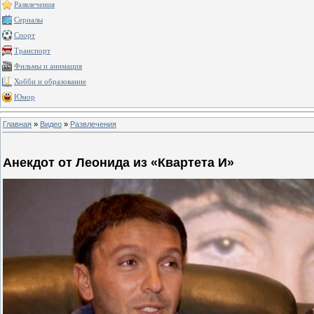
Развлечения
Сериалы
Спорт
Транспорт
Фильмы и анимация
Хобби и образование
Юмор
Главная
»
Видео
»
Развлечения
Анекдот от Леонида из «Квартета И»