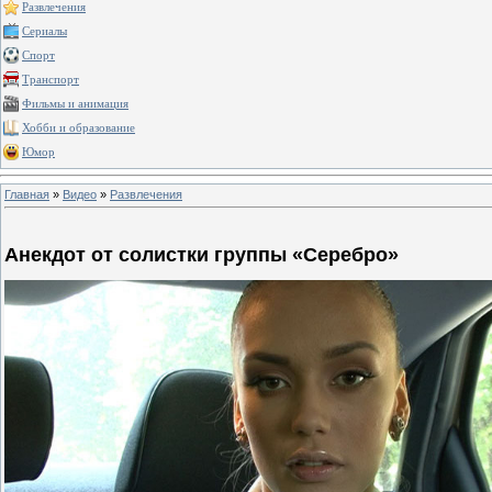
Развлечения
Сериалы
Спорт
Транспорт
Фильмы и анимация
Хобби и образование
Юмор
Главная
»
Видео
»
Развлечения
Анекдот от солистки группы «Серебро»