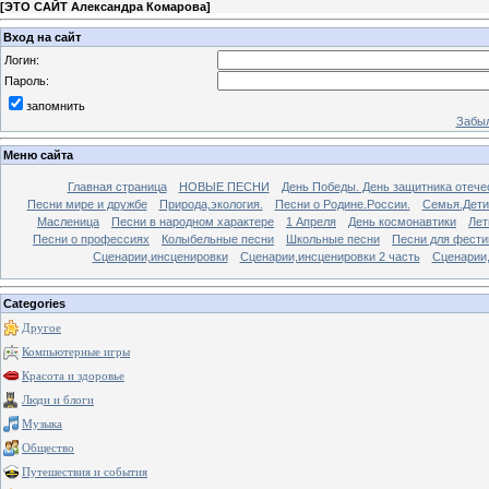
[
ЭТО САЙТ Александра Комарова
]
Вход на сайт
Логин:
Пароль:
запомнить
Забыл
Меню сайта
Главная страница
НОВЫЕ ПЕСНИ
День Победы. День защитника отече
Песни мире и дружбе
Природа,экология.
Песни о Родине.России.
Семья.Дети
Масленица
Песни в народном характере
1 Апреля
День космонавтики
Лет
Песни о профессиях
Колыбельные песни
Школьные песни
Песни для фести
Сценарии,инсценировки
Сценарии,инсценировки 2 часть
Сценарии,
Categories
Другое
Компьютерные игры
Красота и здоровье
Люди и блоги
Музыка
Общество
Путешествия и события