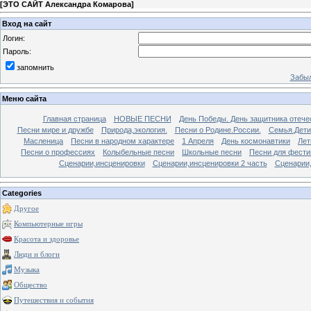
[
ЭТО САЙТ Александра Комарова
]
Вход на сайт
Логин:
Пароль:
запомнить
Забыл
Меню сайта
Главная страница
НОВЫЕ ПЕСНИ
День Победы. День защитника отече
Песни мире и дружбе
Природа,экология.
Песни о Родине.России.
Семья.Дети
Масленица
Песни в народном характере
1 Апреля
День космонавтики
Лет
Песни о профессиях
Колыбельные песни
Школьные песни
Песни для фести
Сценарии,инсценировки
Сценарии,инсценировки 2 часть
Сценарии,
Categories
Другое
Компьютерные игры
Красота и здоровье
Люди и блоги
Музыка
Общество
Путешествия и события