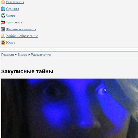
Развлечения
Сериалы
Спорт
Транспорт
Фильмы и анимация
Хобби и образование
Юмор
Главная
»
Видео
»
Развлечения
Закулисные тайны