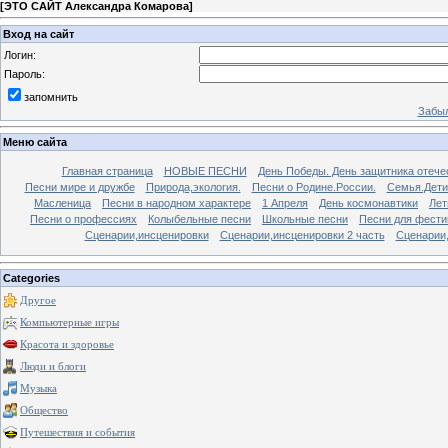
[
ЭТО САЙТ Александра Комарова
]
Вход на сайт
Логин:
Пароль:
запомнить
Забыл
Меню сайта
Главная страница
НОВЫЕ ПЕСНИ
День Победы. День защитника отече
Песни мире и дружбе
Природа,экология.
Песни о Родине.России.
Семья.Дети
Масленица
Песни в народном характере
1 Апреля
День космонавтики
Лет
Песни о профессиях
Колыбельные песни
Школьные песни
Песни для фести
Сценарии,инсценировки
Сценарии,инсценировки 2 часть
Сценарии,
Categories
Другое
Компьютерные игры
Красота и здоровье
Люди и блоги
Музыка
Общество
Путешествия и события