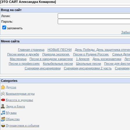
[
ЭТО САЙТ Александра Комарова
]
Вход на сайт
Логин:
Пароль:
запомнить
Забыл
Меню сайта
Главная страница
НОВЫЕ ПЕСНИ
День Победы. День защитника отече
Песни мире и дружбе
Природа,экология.
Песни о Родине.России.
Семья.Дети
Масленица
Песни в народном характере
1 Апреля
День космонавтики
Лет
Песни о профессиях
Колыбельные песни
Школьные песни
Песни для фести
Сценарии,инсценировки
Сценарии,инсценировки 2 часть
Сценарии,
Categories
Другое
Компьютерные игры
Красота и здоровье
Люди и блоги
Музыка
Общество
Путешествия и события