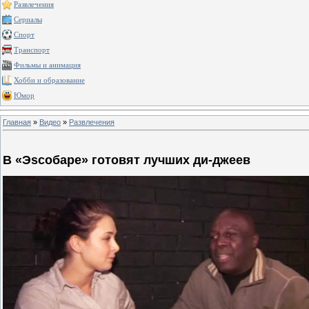
Развлечения
Сериалы
Спорт
Транспорт
Фильмы и анимация
Хобби и образование
Юмор
Главная
»
Видео
»
Развлечения
В «Эscoбаре» готовят лучших ди-джеев