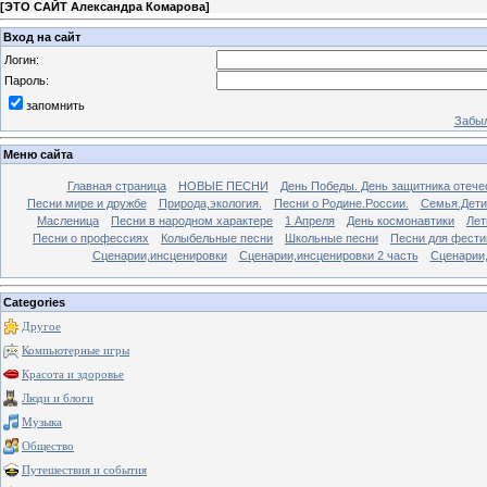
[
ЭТО САЙТ Александра Комарова
]
Вход на сайт
Логин:
Пароль:
запомнить
Забыл
Меню сайта
Главная страница
НОВЫЕ ПЕСНИ
День Победы. День защитника отече
Песни мире и дружбе
Природа,экология.
Песни о Родине.России.
Семья.Дети
Масленица
Песни в народном характере
1 Апреля
День космонавтики
Лет
Песни о профессиях
Колыбельные песни
Школьные песни
Песни для фести
Сценарии,инсценировки
Сценарии,инсценировки 2 часть
Сценарии,
Categories
Другое
Компьютерные игры
Красота и здоровье
Люди и блоги
Музыка
Общество
Путешествия и события