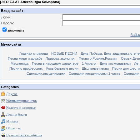
[
ЭТО САЙТ Александра Комарова
]
Вход на сайт
Логин:
Пароль:
запомнить
Забыл
Меню сайта
Главная страница
НОВЫЕ ПЕСНИ
День Победы. День защитника отече
Песни мире и дружбе
Природа,экология.
Песни о Родине.России.
Семья.Дети
Масленица
Песни в народном характере
1 Апреля
День космонавтики
Лет
Песни о профессиях
Колыбельные песни
Школьные песни
Песни для фести
Сценарии,инсценировки
Сценарии,инсценировки 2 часть
Сценарии,
Categories
Другое
Компьютерные игры
Красота и здоровье
Люди и блоги
Музыка
Общество
Путешествия и события