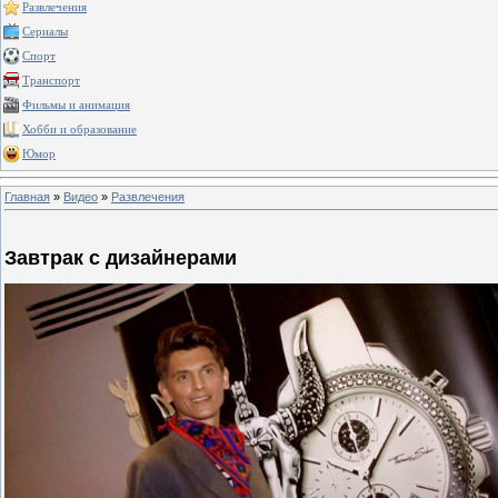
Развлечения
Сериалы
Спорт
Транспорт
Фильмы и анимация
Хобби и образование
Юмор
Главная
»
Видео
»
Развлечения
Завтрак с дизайнерами