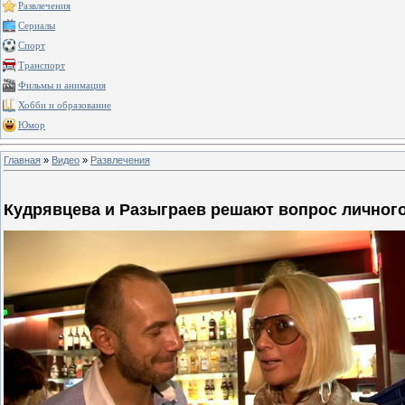
Развлечения
Сериалы
Спорт
Транспорт
Фильмы и анимация
Хобби и образование
Юмор
Главная
»
Видео
»
Развлечения
Кудрявцева и Разыграев решают вопрос личного