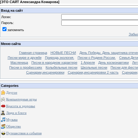
[
ЭТО САЙТ Александра Комарова
]
Вход на сайт
Логин:
Пароль:
запомнить
Забыл
Меню сайта
Главная страница
НОВЫЕ ПЕСНИ
День Победы. День защитника отече
Песни мире и дружбе
Природа,экология.
Песни о Родине.России.
Семья.Дети
Масленица
Песни в народном характере
1 Апреля
День космонавтики
Лет
Песни о профессиях
Колыбельные песни
Школьные песни
Песни для фести
Сценарии,инсценировки
Сценарии,инсценировки 2 часть
Сценарии,
Categories
Другое
Компьютерные игры
Красота и здоровье
Люди и блоги
Музыка
Общество
Путешествия и события