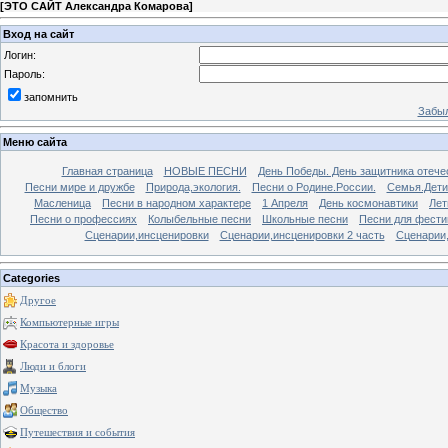
[
ЭТО САЙТ Александра Комарова
]
Вход на сайт
Логин:
Пароль:
запомнить
Забыл
Меню сайта
Главная страница
НОВЫЕ ПЕСНИ
День Победы. День защитника отече
Песни мире и дружбе
Природа,экология.
Песни о Родине.России.
Семья.Дети
Масленица
Песни в народном характере
1 Апреля
День космонавтики
Лет
Песни о профессиях
Колыбельные песни
Школьные песни
Песни для фести
Сценарии,инсценировки
Сценарии,инсценировки 2 часть
Сценарии,
Categories
Другое
Компьютерные игры
Красота и здоровье
Люди и блоги
Музыка
Общество
Путешествия и события