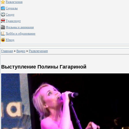
Развлечения
Сериалы
Спорт
Транспорт
Фильмы и анимация
Хобби и образование
Юмор
Главная
»
Видео
»
Развлечения
Выступление Полины Гагариной