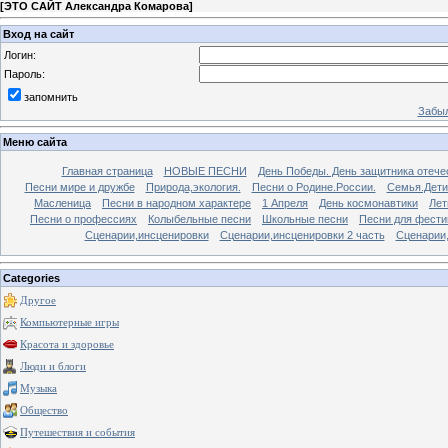
[
ЭТО САЙТ Александра Комарова
]
Вход на сайт
Логин:
Пароль:
запомнить
Забыл
Меню сайта
Главная страница
НОВЫЕ ПЕСНИ
День Победы. День защитника отече
Песни мире и дружбе
Природа,экология.
Песни о Родине.России.
Семья.Дети
Масленица
Песни в народном характере
1 Апреля
День космонавтики
Лет
Песни о профессиях
Колыбельные песни
Школьные песни
Песни для фести
Сценарии,инсценировки
Сценарии,инсценировки 2 часть
Сценарии,
Categories
Другое
Компьютерные игры
Красота и здоровье
Люди и блоги
Музыка
Общество
Путешествия и события