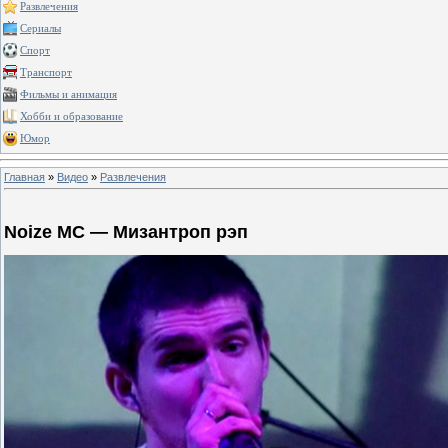
Развлечения
Сериалы
Спорт
Транспорт
Фильмы и анимация
Хобби и образование
Юмор
Главная
»
Видео
»
Развлечения
Noize MC — Мизантроп рэп