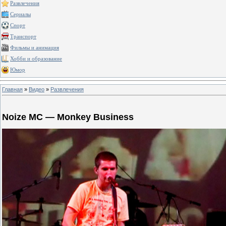
Развлечения
Сериалы
Спорт
Транспорт
Фильмы и анимация
Хобби и образование
Юмор
Главная
»
Видео
»
Развлечения
Noize MC — Monkey Business