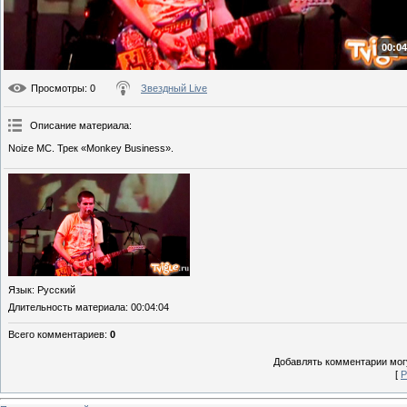
00:04
Просмотры
: 0
Звездный Live
Описание материала
:
Noize MC. Трек «Monkey Business».
Язык
: Русский
Длительность материала
: 00:04:04
Всего комментариев
:
0
Добавлять комментарии могу
[
Р