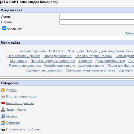
[
ЭТО САЙТ Александра Комарова
]
Вход на сайт
Логин:
Пароль:
запомнить
Забыл
Меню сайта
Главная страница
НОВЫЕ ПЕСНИ
День Победы. День защитника отече
Песни мире и дружбе
Природа,экология.
Песни о Родине.России.
Семья.Дети
Масленица
Песни в народном характере
1 Апреля
День космонавтики
Лет
Песни о профессиях
Колыбельные песни
Школьные песни
Песни для фести
Сценарии,инсценировки
Сценарии,инсценировки 2 часть
Сценарии,
Categories
Другое
Компьютерные игры
Красота и здоровье
Люди и блоги
Музыка
Общество
Путешествия и события