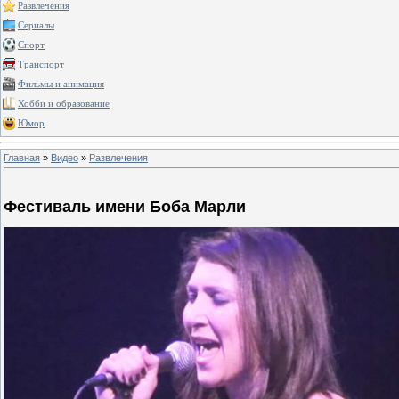
Развлечения
Сериалы
Спорт
Транспорт
Фильмы и анимация
Хобби и образование
Юмор
Главная
»
Видео
»
Развлечения
Фестиваль имени Боба Марли