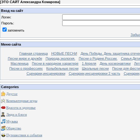
[
ЭТО САЙТ Александра Комарова
]
Вход на сайт
Логин:
Пароль:
запомнить
Забыл
Меню сайта
Главная страница
НОВЫЕ ПЕСНИ
День Победы. День защитника отече
Песни мире и дружбе
Природа,экология.
Песни о Родине.России.
Семья.Дети
Масленица
Песни в народном характере
1 Апреля
День космонавтики
Лет
Песни о профессиях
Колыбельные песни
Школьные песни
Песни для фести
Сценарии,инсценировки
Сценарии,инсценировки 2 часть
Сценарии,
Categories
Другое
Компьютерные игры
Красота и здоровье
Люди и блоги
Музыка
Общество
Путешествия и события