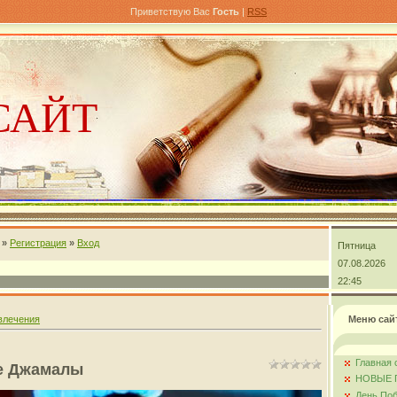
Приветствую Вас
Гость
|
RSS
САЙТ
»
Регистрация
»
Вход
Пятница
андра
07.08.2026
22:45
влечения
Меню сай
Главная 
е Джамалы
НОВЫЕ 
День Поб