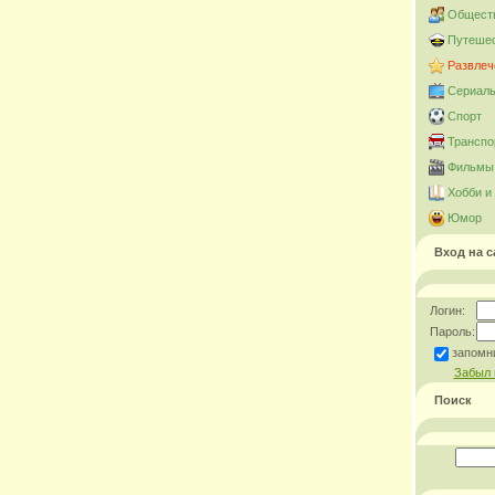
Общест
Путешес
Развлеч
Сериал
Спорт
Транспо
Фильмы 
Хобби и
Юмор
Вход на с
Логин:
Пароль:
запомн
Забыл 
Поиск