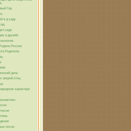
а.
вый Год
во
й в д.саду
сад
ет.сада
ре и дружбе
экология.
Родине.России.
ти.Родители.
бы
а
тери
енский день
о зверей,птиц
ца
народном характере
монавтики
есни
 песни
 тема
ждения
ные песни