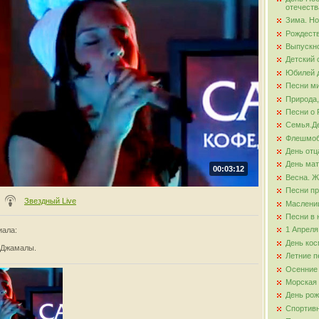
отечеств
Зима. Но
ова
Рождест
Выпускно
Детский 
Юбилей д
Песни ми
Природа,
Песни о 
Семья.Де
Флешмо
День отц
День ма
00:03:12
Весна. Ж
Песни пр
Звездный Live
Маслени
Песни в 
1 Апреля
иала
:
День кос
 Джамалы.
Летние п
Осенние
Морская
День ро
Спортив