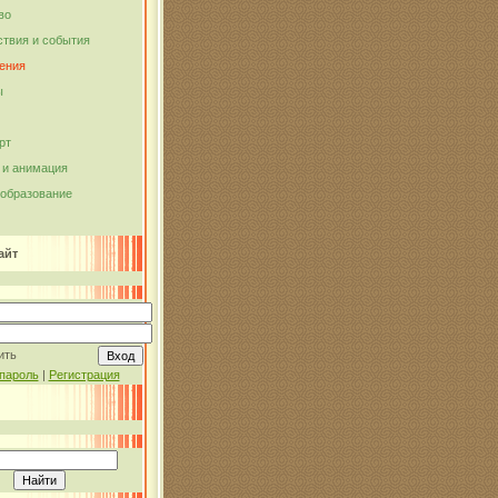
во
твия и события
ения
ы
рт
и анимация
 образование
айт
ить
пароль
|
Регистрация