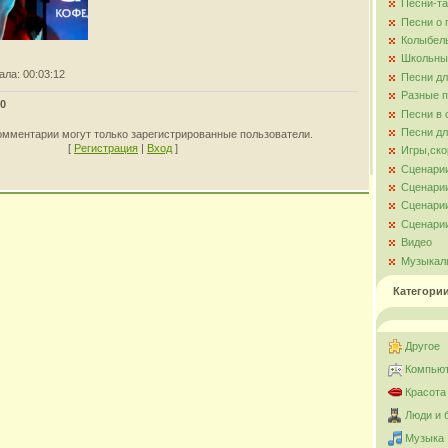
Песни-та
Песни о
Колыбел
Школьны
ала
: 00:03:12
Песни д
Разные 
0
Песни в 
Песни дл
омментарии могут только зарегистрированные пользователи.
[
Регистрация
|
Вход
]
Игры,ско
Сценари
Сценарии
Сценарии
Сценарии
Видео
Музыкал
Категори
Другое
Компьют
Красота
Люди и 
Музыка