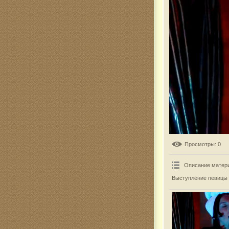
Комар
Просмотры
: 0
Описание матер
Выступление певицы