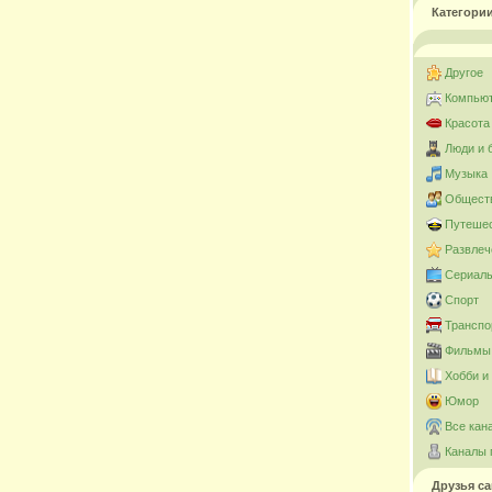
Категори
Другое
Компьют
Красота
Люди и 
Музыка
Общест
Путешес
Развлеч
Сериал
Спорт
Транспо
Фильмы 
Хобби и
Юмор
Все кан
Каналы 
Друзья са