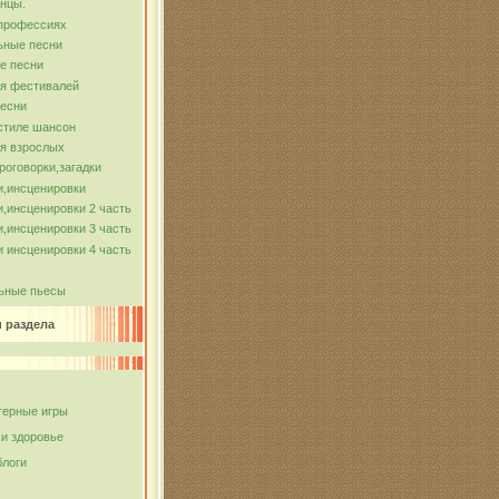
нцы.
 профессиях
ьные песни
е песни
ля фестивалей
песни
стиле шансон
я взрослых
роговорки,загадки
и,инсценировки
,инсценировки 2 часть
,инсценировки 3 часть
 инсценировки 4 часть
ьные пьесы
и раздела
ерные игры
 и здоровье
блоги