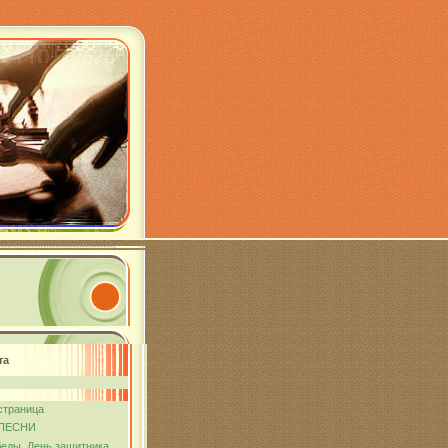
та
страница
ПЕСНИ
еды. День защитника