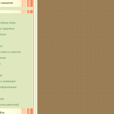
и каналов
ерные игры
 и здоровье
блоги
во
твия и события
ения
ы
рт
и анимация
 образование
алы
пользователей
йта