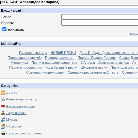
[
ЭТО САЙТ Александра Комарова
]
Вход на сайт
Логин:
Пароль:
запомнить
Забыл
Меню сайта
Главная страница
НОВЫЕ ПЕСНИ
День Победы. День защитника отече
Песни мире и дружбе
Природа,экология.
Песни о Родине.России.
Семья.Дети
Масленица
Песни в народном характере
1 Апреля
День космонавтики
Лет
Песни о профессиях
Колыбельные песни
Школьные песни
Песни для фести
Сценарии,инсценировки
Сценарии,инсценировки 2 часть
Сценарии,
Categories
Другое
Компьютерные игры
Красота и здоровье
Люди и блоги
Музыка
Общество
Путешествия и события