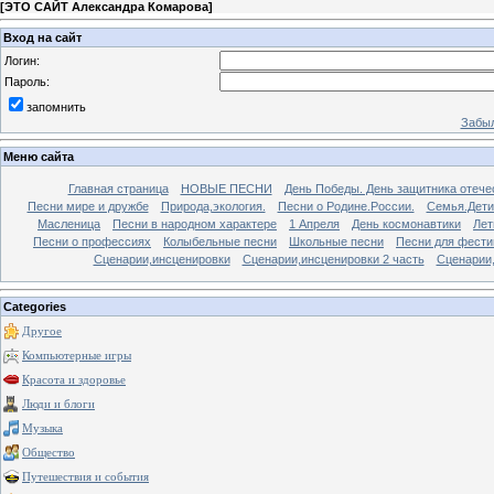
[
ЭТО САЙТ Александра Комарова
]
Вход на сайт
Логин:
Пароль:
запомнить
Забыл
Меню сайта
Главная страница
НОВЫЕ ПЕСНИ
День Победы. День защитника отече
Песни мире и дружбе
Природа,экология.
Песни о Родине.России.
Семья.Дети
Масленица
Песни в народном характере
1 Апреля
День космонавтики
Лет
Песни о профессиях
Колыбельные песни
Школьные песни
Песни для фести
Сценарии,инсценировки
Сценарии,инсценировки 2 часть
Сценарии,
Categories
Другое
Компьютерные игры
Красота и здоровье
Люди и блоги
Музыка
Общество
Путешествия и события