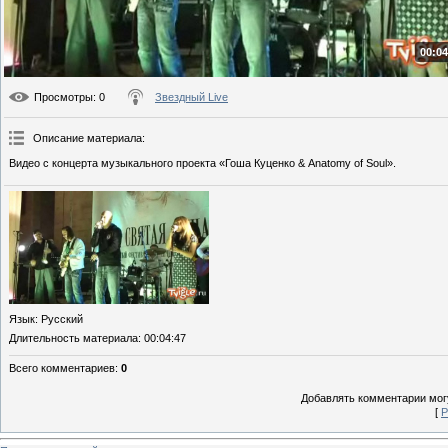
00:04
Просмотры
: 0
Звездный Live
Описание материала
:
Видео с концерта музыкального проекта «Гоша Куценко & Anatomy of Soul».
Язык
: Русский
Длительность материала
: 00:04:47
Всего комментариев
:
0
Добавлять комментарии могу
[
Р