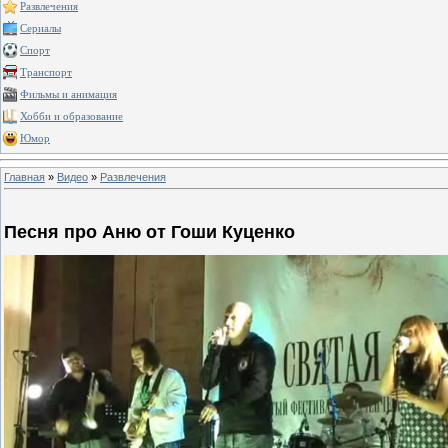
Развлечения
Сериалы
Спорт
Транспорт
Фильмы и анимация
Хобби и образование
Юмор
Главная
»
Видео
»
Развлечения
Песня про Аню от Гоши Куценко