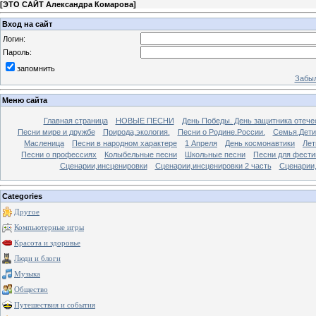
[
ЭТО САЙТ Александра Комарова
]
Вход на сайт
Логин:
Пароль:
запомнить
Забыл
Меню сайта
Главная страница
НОВЫЕ ПЕСНИ
День Победы. День защитника отече
Песни мире и дружбе
Природа,экология.
Песни о Родине.России.
Семья.Дети
Масленица
Песни в народном характере
1 Апреля
День космонавтики
Лет
Песни о профессиях
Колыбельные песни
Школьные песни
Песни для фести
Сценарии,инсценировки
Сценарии,инсценировки 2 часть
Сценарии,
Categories
Другое
Компьютерные игры
Красота и здоровье
Люди и блоги
Музыка
Общество
Путешествия и события