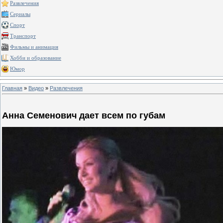
Развлечения
Сериалы
Спорт
Транспорт
Фильмы и анимация
Хобби и образование
Юмор
Главная
»
Видео
»
Развлечения
Анна Семенович дает всем по губам