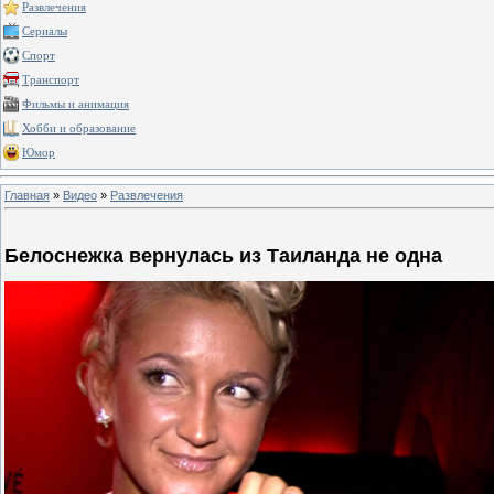
Развлечения
Сериалы
Спорт
Транспорт
Фильмы и анимация
Хобби и образование
Юмор
Главная
»
Видео
»
Развлечения
Белоснежка вернулась из Таиланда не одна