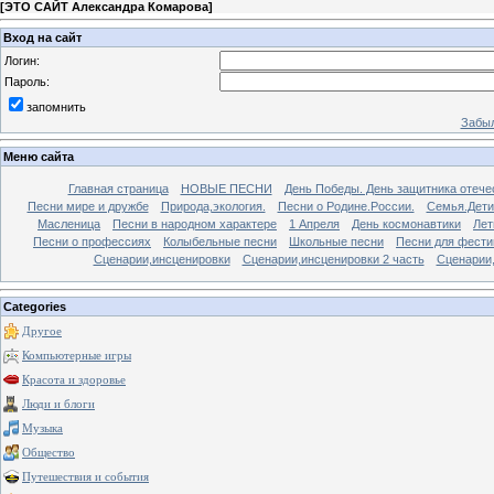
[
ЭТО САЙТ Александра Комарова
]
Вход на сайт
Логин:
Пароль:
запомнить
Забыл
Меню сайта
Главная страница
НОВЫЕ ПЕСНИ
День Победы. День защитника отече
Песни мире и дружбе
Природа,экология.
Песни о Родине.России.
Семья.Дети
Масленица
Песни в народном характере
1 Апреля
День космонавтики
Лет
Песни о профессиях
Колыбельные песни
Школьные песни
Песни для фести
Сценарии,инсценировки
Сценарии,инсценировки 2 часть
Сценарии,
Categories
Другое
Компьютерные игры
Красота и здоровье
Люди и блоги
Музыка
Общество
Путешествия и события