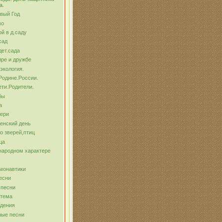
а.
вый Год
во
й в д.саду
сад
ет.сада
ре и дружбе
экология.
Родине.России.
ти.Родители.
бы
а
тери
енский день
о зверей,птиц
ца
народном характере
монавтики
есни
 песни
 тема
ждения
ные песни