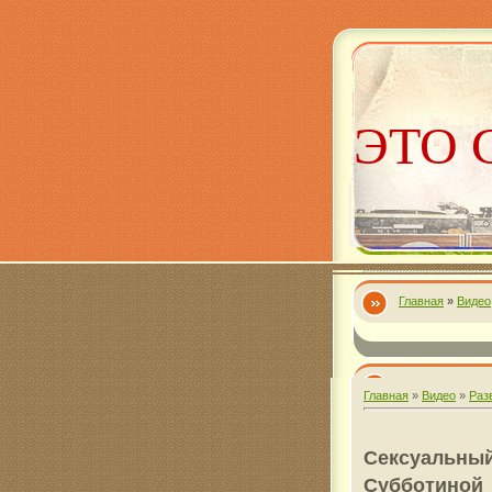
ЭТО 
Главная
»
Видео
Алекс
Главная
»
Видео
»
Раз
Сексуальный
Субботиной