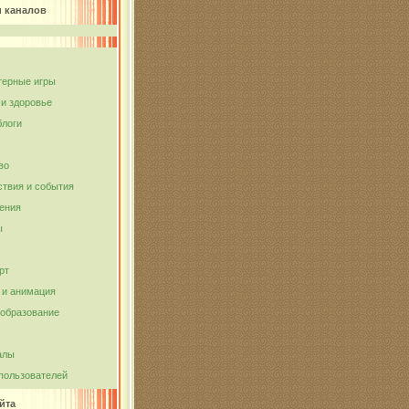
и каналов
ерные игры
 и здоровье
блоги
во
твия и события
ения
ы
рт
и анимация
 образование
алы
пользователей
йта