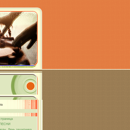
та
страница
ПЕСНИ
еды. День защитника