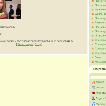
Песни-та
Песни о
Колыбел
Школьны
Песни д
Разные 
ала
: 00:00:22
Песни в 
Песни дл
0
Игры,ско
Сценари
омментарии могут только зарегистрированные пользователи.
Сценарии
[
Регистрация
|
Вход
]
Сценарии
Сценарии
Видео
Музыкал
Категори
Другое
Компьют
Красота
Люди и 
Музыка