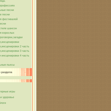
нцы.
 профессиях
ьные песни
е песни
ля фестивалей
песни
стиле шансон
я взрослых
роговорки,загадки
и,инсценировки
,инсценировки 2 часть
,инсценировки 3 часть
 инсценировки 4 часть
ьные пьесы
и раздела
ерные игры
 и здоровье
блоги