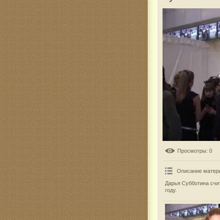
Комар
Просмотры
: 0
Описание матер
Дарья Субботина счи
году.