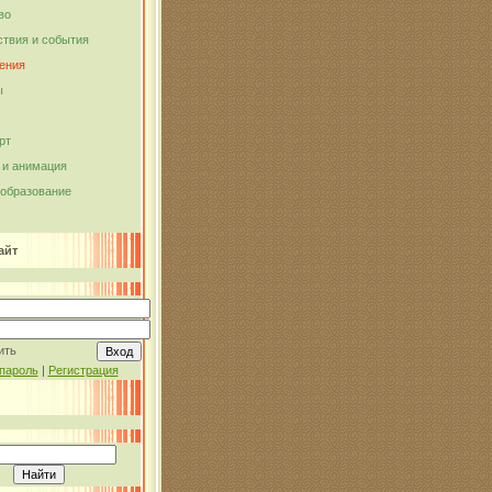
во
твия и события
ения
ы
рт
и анимация
 образование
айт
ить
пароль
|
Регистрация