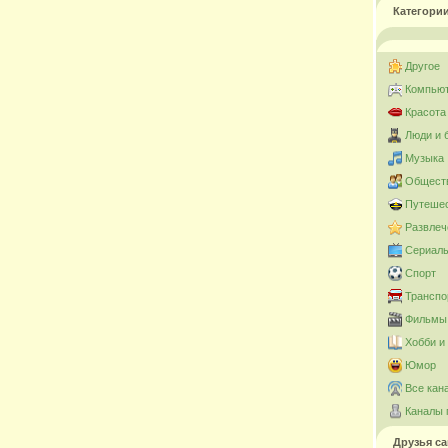
Категори
Другое
Компьют
Красота
Люди и 
Музыка
Общест
Путешес
Развлеч
Сериал
Спорт
Транспо
Фильмы 
Хобби и
Юмор
Все кан
Каналы 
Друзья са