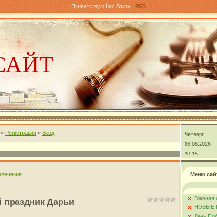
Приветствую Вас
Гость
|
RSS
САЙТ
»
Регистрация
»
Вход
Четверг
андра
06.08.2026
20:15
влечения
Меню сай
Главная 
 праздник Дарьи
НОВЫЕ 
День Поб