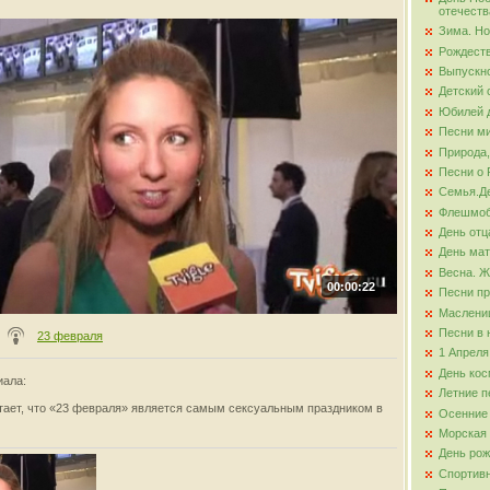
отечеств
Зима. Но
ова
Рождест
Выпускно
Детский 
Юбилей д
Песни ми
Природа,
Песни о 
Семья.Де
Флешмо
День отц
День ма
Весна. Ж
00:00:22
Песни пр
Маслени
Песни в 
23 февраля
1 Апреля
День кос
иала
:
Летние п
тает, что «23 февраля» является самым сексуальным праздником в
Осенние
Морская
День ро
Спортив