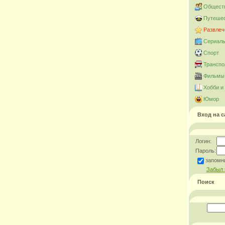
Общест
Путешес
Развлеч
Сериал
Спорт
Транспо
Фильмы 
Хобби и
Юмор
Вход на с
Логин:
Пароль:
запомн
Забыл 
Поиск