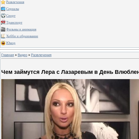
Развлечения
Сериалы
Спорт
Транспорт
Фильмы и анимация
Хобби и образование
Юмор
Главная
»
Видео
»
Развлечения
Чем займутся Лера с Лазаревым в День Влюбле