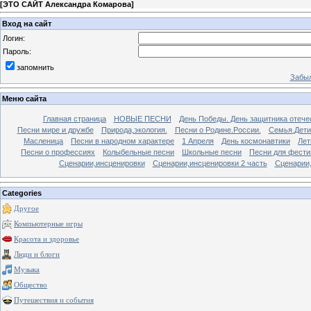
[
ЭТО САЙТ Александра Комарова
]
Вход на сайт
Логин:
Пароль:
запомнить
Забыл
Меню сайта
Главная страница
НОВЫЕ ПЕСНИ
День Победы. День защитника отече
Песни мире и дружбе
Природа,экология.
Песни о Родине.России.
Семья.Дети
Масленица
Песни в народном характере
1 Апреля
День космонавтики
Лет
Песни о профессиях
Колыбельные песни
Школьные песни
Песни для фести
Сценарии,инсценировки
Сценарии,инсценировки 2 часть
Сценарии,
Categories
Другое
Компьютерные игры
Красота и здоровье
Люди и блоги
Музыка
Общество
Путешествия и события