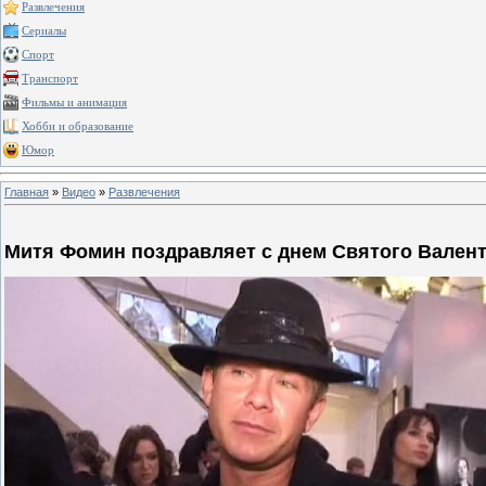
Развлечения
Сериалы
Спорт
Транспорт
Фильмы и анимация
Хобби и образование
Юмор
Главная
»
Видео
»
Развлечения
Митя Фомин поздравляет с днем Святого Вален