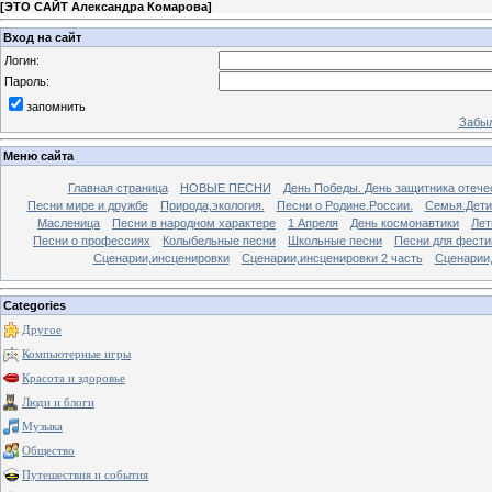
[
ЭТО САЙТ Александра Комарова
]
Вход на сайт
Логин:
Пароль:
запомнить
Забыл
Меню сайта
Главная страница
НОВЫЕ ПЕСНИ
День Победы. День защитника отече
Песни мире и дружбе
Природа,экология.
Песни о Родине.России.
Семья.Дети
Масленица
Песни в народном характере
1 Апреля
День космонавтики
Лет
Песни о профессиях
Колыбельные песни
Школьные песни
Песни для фести
Сценарии,инсценировки
Сценарии,инсценировки 2 часть
Сценарии,
Categories
Другое
Компьютерные игры
Красота и здоровье
Люди и блоги
Музыка
Общество
Путешествия и события