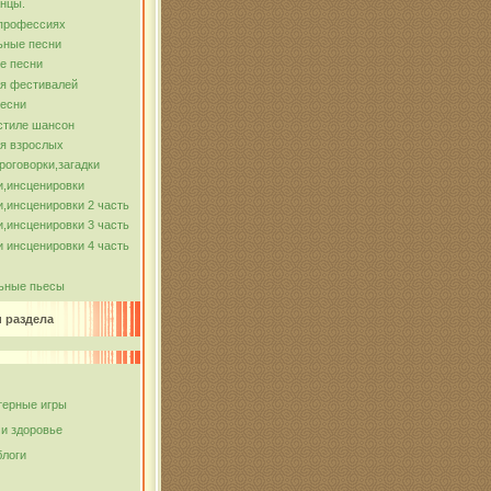
нцы.
 профессиях
ьные песни
е песни
ля фестивалей
песни
стиле шансон
я взрослых
роговорки,загадки
и,инсценировки
,инсценировки 2 часть
,инсценировки 3 часть
 инсценировки 4 часть
ьные пьесы
и раздела
ерные игры
 и здоровье
блоги