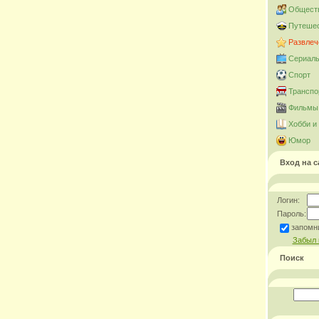
Общест
Путешес
Развлеч
Сериал
Спорт
Транспо
Фильмы 
Хобби и
Юмор
Вход на с
Логин:
Пароль:
запомн
Забыл 
Поиск