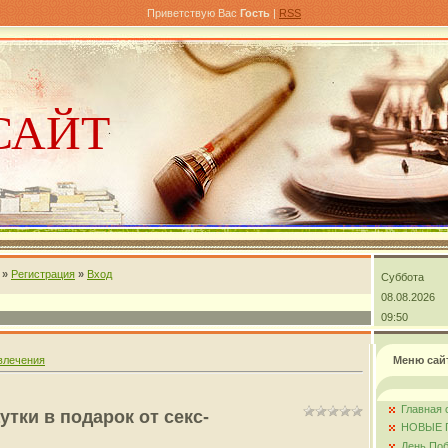
Приветствую Вас
Гость
|
RSS
САЙТ
»
Регистрация
»
Вход
Суббота
андра
08.08.2026
09:50
влечения
Меню сай
Главная 
тки в подарок от секс-
НОВЫЕ 
День Поб