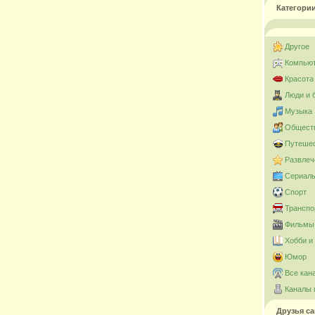
Категори
Другое
Компьют
Красота
Люди и 
Музыка
Общест
Путешес
Развлеч
Сериал
Спорт
Транспо
Фильмы 
Хобби и
Юмор
Все кан
Каналы 
Друзья са