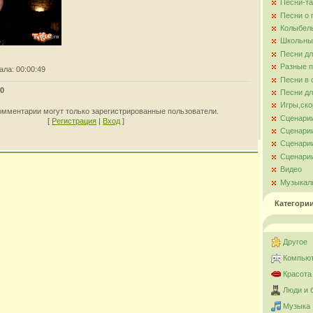
Песни-та
Песни о
Колыбел
Школьны
Песни д
Разные 
ала
: 00:00:49
Песни в 
0
Песни дл
Игры,ско
омментарии могут только зарегистрированные пользователи.
Сценари
[
Регистрация
|
Вход
]
Сценарии
Сценарии
Сценарии
Видео
Музыкал
Категори
Другое
Компьют
Красота
Люди и 
Музыка