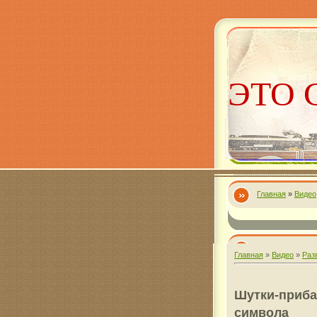
ЭТО 
Главная
»
Видео
Алекс
Главная
»
Видео
»
Раз
Шутки-прибау
символа