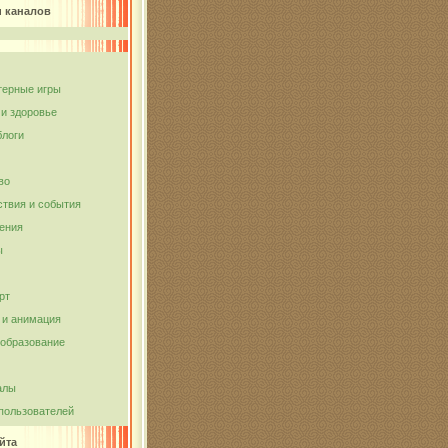
и каналов
ерные игры
 и здоровье
блоги
во
твия и события
ения
ы
рт
и анимация
 образование
алы
пользователей
йта