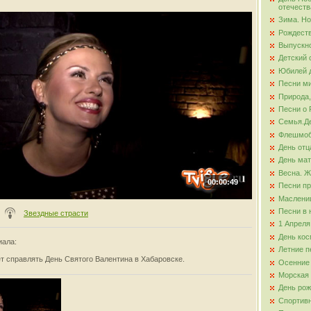
отечеств
Зима. Но
ова
Рождест
Выпускно
Детский 
Юбилей д
Песни ми
Природа,
Песни о 
Семья.Де
Флешмо
День отц
День ма
Весна. Ж
00:00:49
Песни пр
Маслени
Песни в 
Звездные страсти
1 Апреля
День кос
иала
:
Летние п
т справлять День Святого Валентина в Хабаровске.
Осенние
Морская
День ро
Спортив