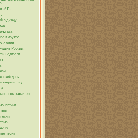
а.
вый Год
во
й в д.саду
сад
ет.сада
ре и дружбе
экология.
Родине.России.
ти.Родители.
бы
а
тери
енский день
о зверей,птиц
ца
народном характере
монавтики
есни
 песни
 тема
ждения
ные песни