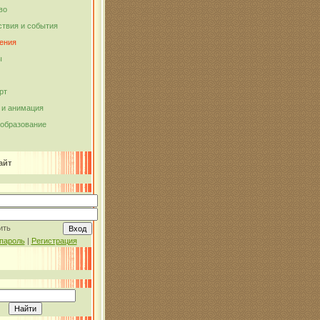
во
твия и события
ения
ы
рт
и анимация
 образование
айт
ить
пароль
|
Регистрация