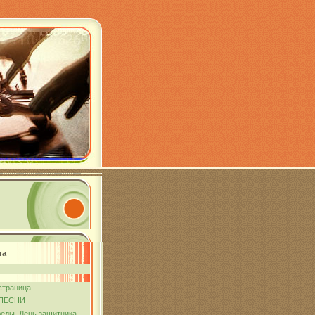
та
страница
ПЕСНИ
еды. День защитника