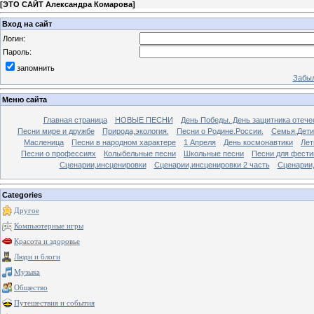
[
ЭТО САЙТ Александра Комарова
]
Вход на сайт
Логин:
Пароль:
запомнить
Забыл
Меню сайта
Главная страница
НОВЫЕ ПЕСНИ
День Победы. День защитника отече
Песни мире и дружбе
Природа,экология.
Песни о Родине.России.
Семья.Дети
Масленица
Песни в народном характере
1 Апреля
День космонавтики
Лет
Песни о профессиях
Колыбельные песни
Школьные песни
Песни для фести
Сценарии,инсценировки
Сценарии,инсценировки 2 часть
Сценарии,
Categories
Другое
Компьютерные игры
Красота и здоровье
Люди и блоги
Музыка
Общество
Путешествия и события