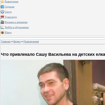
Развлечения
Сериалы
Спорт
Транспорт
Фильмы и анимация
Хобби и образование
Юмор
Главная
»
Видео
»
Развлечения
Что привлекало Сашу Васильева на детских елк