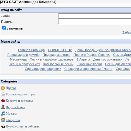
[
ЭТО САЙТ Александра Комарова
]
Вход на сайт
Логин:
Пароль:
запомнить
Забыл
Меню сайта
Главная страница
НОВЫЕ ПЕСНИ
День Победы. День защитника отече
Песни мире и дружбе
Природа,экология.
Песни о Родине.России.
Семья.Дети
Масленица
Песни в народном характере
1 Апреля
День космонавтики
Лет
Песни о профессиях
Колыбельные песни
Школьные песни
Песни для фести
Сценарии,инсценировки
Сценарии,инсценировки 2 часть
Сценарии,
Categories
Другое
Компьютерные игры
Красота и здоровье
Люди и блоги
Музыка
Общество
Путешествия и события