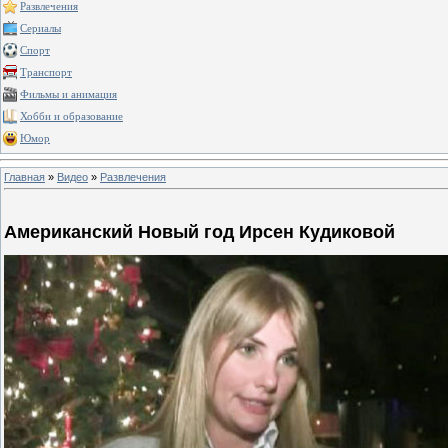
Развлечения
Сериалы
Спорт
Транспорт
Фильмы и анимация
Хобби и образование
Юмор
Главная
»
Видео
»
Развлечения
Американский Новый год Ирсен Кудиковой